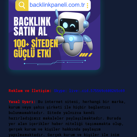
Reklam ve İletişim:
Skype: live:.cid.575569c608265c69
Yasal Uyarı:
Bu internet sitesi, herhangi bir marka,
kurum veya şahıs şirketi ile hiçbir bağlantısı
bulunmamaktadır. Sitede yalnızca kendi
hazırladığımız makaleler paylaşılmaktadır. Burada
yer alan içerikler haber niteliği taşımamakta olup,
gerçek kurum ve kişiler hakkında paylaşım
yapılmamaktadır. Gerçek kurum ve kişiler ile isim