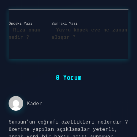
Önceki Yazı
Sonraki Yazı
Rıza onam
Yavru köpek eve ne zaman
nedir ?
alışır ?
8 Yorum
Kader
Samsun’un coğrafi özellikleri nelerdir ?
üzerine yapılan açıklamalar yeterli,
ancak yeni bir bakış açısı sunmuyor.