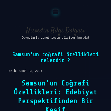
menüyü
Anasayfa
aç
Gizlilik Politikası
Hissedin Bilgi Dalgası
Duygularla zenginleşen bilgiler burada!
Yasal Uyarı
Hakkımızda
Samsun’un coğrafi özellikleri
nelerdir ?
Tarih: Ocak 13, 2026
Samsun’un Coğrafi
Özellikleri: Edebiyat
Perspektifinden Bir
Keşif