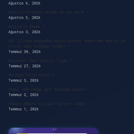
Ağustos 6, 2026
Avene C Vitamini serumu ne işe yarar ?
Ağustos 5, 2026
Aaliya ne demek ?
Ağustos 3, 2026
622 yılında peygamberimizle beraber Mekke’den Medine’ye
hicret eden arkadaşı kimdir ?
Temmuz 30, 2026
Balıkesir Spor kaçıncı ligde ?
Temmuz 27, 2026
Antalya tarım kimin ?
Temmuz 3, 2026
Yeşil renk hangi geri dönüşüm kutusu ?
Temmuz 2, 2026
Ankara Amasra kaç saat sürüyor araba ?
Temmuz 1, 2026