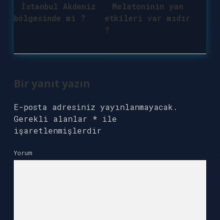
İstanbul Akdeniz
Melatoninin yan
bölgesinde mi ?
etkileri var mıdır
?
Bir yanıt yazın
E-posta adresiniz yayınlanmayacak.
Gerekli alanlar
*
ile
işaretlenmişlerdir
Yorum