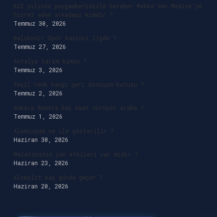
622 yılında peygamberimizle beraber Mekke’den Medine’ye
hicret eden arkadaşı kimdir ?
Temmuz 30, 2026
Balıkesir Spor kaçıncı ligde ?
Temmuz 27, 2026
Antalya tarım kimin ?
Temmuz 3, 2026
Yeşil renk hangi geri dönüşüm kutusu ?
Temmuz 2, 2026
Ankara Amasra kaç saat sürüyor araba ?
Temmuz 1, 2026
Alüminyum ne ile gösterilir ?
Haziran 30, 2026
Melatoninin yan etkileri var mıdır ?
Haziran 23, 2026
Alveolit kaç günde geçer ?
Haziran 20, 2026