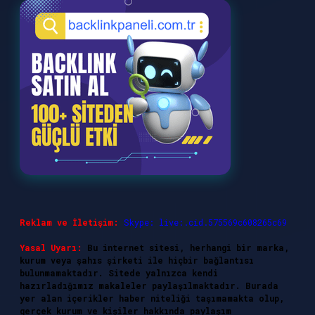
Reklam ve İletişim:
Skype: live:.cid.575569c608265c69
Yasal Uyarı:
Bu internet sitesi, herhangi bir marka,
kurum veya şahıs şirketi ile hiçbir bağlantısı
bulunmamaktadır. Sitede yalnızca kendi
hazırladığımız makaleler paylaşılmaktadır. Burada
yer alan içerikler haber niteliği taşımamakta olup,
gerçek kurum ve kişiler hakkında paylaşım