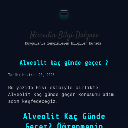
menüyü
Anasayfa
aç
Gizlilik Politikası
Hissedin Bilgi Dalgası
Duygularla zenginleşen bilgiler burada!
Yasal Uyarı
Hakkımızda
Alveolit kaç günde geçer ?
Tarih: Haziran 20, 2026
Bu yazıda Hisi ekibiyle birlikte
Alveolit kaç günde geçer konusunu adım
adım keşfedeceğiz.
Alveolit Kaç Günde
Geçer? Öğrenmenin