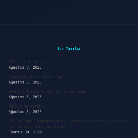
Sidebar
Son Yazılar
KYK ücreti aylık mı ?
Ağustos 7, 2026
Davutpaşa ismi nereden gelir ?
Ağustos 6, 2026
Avene C Vitamini serumu ne işe yarar ?
Ağustos 5, 2026
Aaliya ne demek ?
Ağustos 3, 2026
622 yılında peygamberimizle beraber Mekke’den Medine’ye
hicret eden arkadaşı kimdir ?
Temmuz 30, 2026