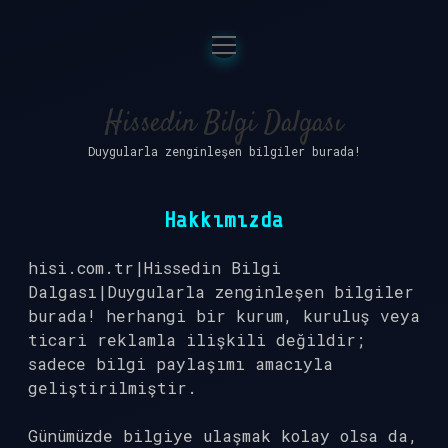
menüyü
Anasayfa
aç
Gizlilik Politikası
Hissedin Bilgi Dalgası
Duygularla zenginleşen bilgiler burada!
Yasal Uyarı
Hakkımızda
Hakkımızda
hisi.com.tr|Hissedin Bilgi
Dalgası|Duygularla zenginleşen bilgiler
burada! herhangi bir kurum, kuruluş veya
ticari reklamla ilişkili değildir;
sadece bilgi paylaşımı amacıyla
geliştirilmiştir.
Günümüzde bilgiye ulaşmak kolay olsa da,