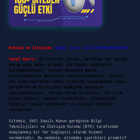
Reklam ve İletişim:
Skype: live:.cid.575569c608265c69
Yasal Uyarı:
Bu internet sitesi, herhangi bir marka,
kurum veya şahıs şirketi ile hiçbir bağlantısı
bulunmamaktadır. Sitede yalnızca kendi
hazırladığımız makaleler paylaşılmaktadır. Burada
yer alan içerikler haber niteliği taşımamakta olup,
gerçek kurum ve kişiler hakkında paylaşım
yapılmamaktadır. Gerçek kurum ve kişiler ile isim
benzerlikleri tamamen tesadüfidir. Sitemizdeki
bilgiler taslak halindedir ve tavsiye niteliği
taşımazlar.
Sitemiz, 5651 Sayılı Kanun gereğince Bilgi
Teknolojileri ve İletişim Kurumu (BTK) tarafından
onaylanmış bir Yer Sağlayıcı olarak hizmet
vermektedir. Bu nedenle, sitedeki içerikleri proaktif