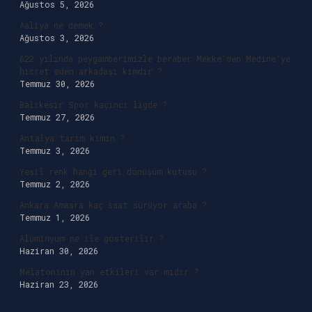
Ağustos 5, 2026
Aaliya ne demek ?
Ağustos 3, 2026
622 yılında peygamberimizle beraber Mekke’den Medine’ye
hicret eden arkadaşı kimdir ?
Temmuz 30, 2026
Balıkesir Spor kaçıncı ligde ?
Temmuz 27, 2026
Antalya tarım kimin ?
Temmuz 3, 2026
Yeşil renk hangi geri dönüşüm kutusu ?
Temmuz 2, 2026
Ankara Amasra kaç saat sürüyor araba ?
Temmuz 1, 2026
Alüminyum ne ile gösterilir ?
Haziran 30, 2026
Melatoninin yan etkileri var mıdır ?
Haziran 23, 2026