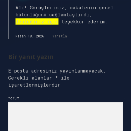
Ali! Görüşleriniz, makalenin
genel
bütünlüğünü
sağlamlaştırdı,
desteğiniz için
teşekkür ederim.
Nisan 18, 2026
Yanıtla
Bir yanıt yazın
E-posta adresiniz yayınlanmayacak.
Gerekli alanlar
*
ile
işaretlenmişlerdir
Yorum