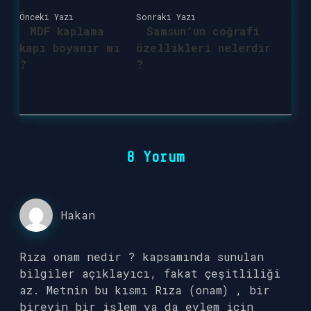
Önceki Yazı
Sonraki Yazı
MDF kaplama
Samsun’un coğrafi
kapı boyanır mı
özellikleri nelerdir
?
?
8 Yorum
Hakan
Rıza onam nedir ? kapsamında sunulan
bilgiler açıklayıcı, fakat çeşitliliği
az. Metnin bu kısmı Rıza (onam) , bir
bireyin bir işlem ya da eylem için