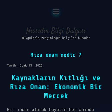
menüyü
Anasayfa
aç
Gizlilik Politikası
Hissedin Bilgi Dalgası
Duygularla zenginleşen bilgiler burada!
Yasal Uyarı
Hakkımızda
Rıza onam nedir ?
Tarih: Ocak 13, 2026
Kaynakların Kıtlığı ve
Rıza Onam: Ekonomik Bir
Mercek
Bir insan olarak hayatın her anında