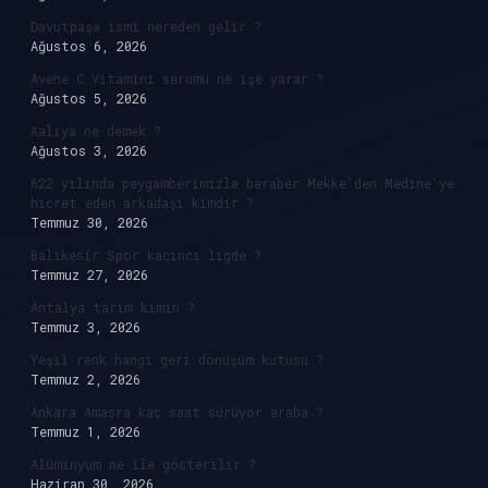
Davutpaşa ismi nereden gelir ?
Ağustos 6, 2026
Avene C Vitamini serumu ne işe yarar ?
Ağustos 5, 2026
Aaliya ne demek ?
Ağustos 3, 2026
622 yılında peygamberimizle beraber Mekke’den Medine’ye
hicret eden arkadaşı kimdir ?
Temmuz 30, 2026
Balıkesir Spor kaçıncı ligde ?
Temmuz 27, 2026
Antalya tarım kimin ?
Temmuz 3, 2026
Yeşil renk hangi geri dönüşüm kutusu ?
Temmuz 2, 2026
Ankara Amasra kaç saat sürüyor araba ?
Temmuz 1, 2026
Alüminyum ne ile gösterilir ?
Haziran 30, 2026