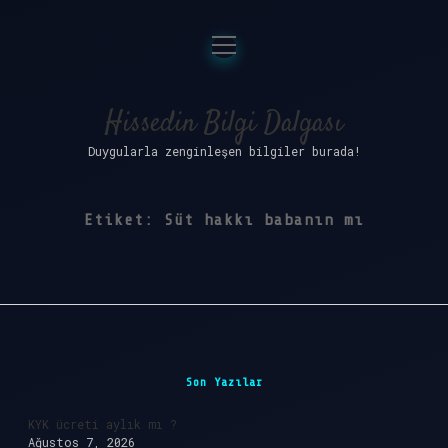
menüyü
Anasayfa
aç
Gizlilik Politikası
Hissedin Bilgi Dalgası
Duygularla zenginleşen bilgiler burada!
Yasal Uyarı
Hakkımızda
Etiket:
Süt hakkı babanın mı
Sidebar
Son Yazılar
KYK ücreti aylık mı ?
Ağustos 7, 2026