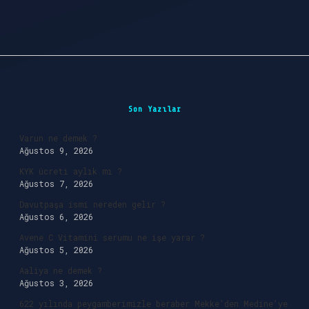
Sidebar
Son Yazılar
Varun ne demek ?
Ağustos 9, 2026
KYK ücreti aylık mı ?
Ağustos 7, 2026
Davutpaşa ismi nereden gelir ?
Ağustos 6, 2026
Avene C Vitamini serumu ne işe yarar ?
Ağustos 5, 2026
Aaliya ne demek ?
Ağustos 3, 2026
622 yılında peygamberimizle beraber Mekke’den Medine’ye