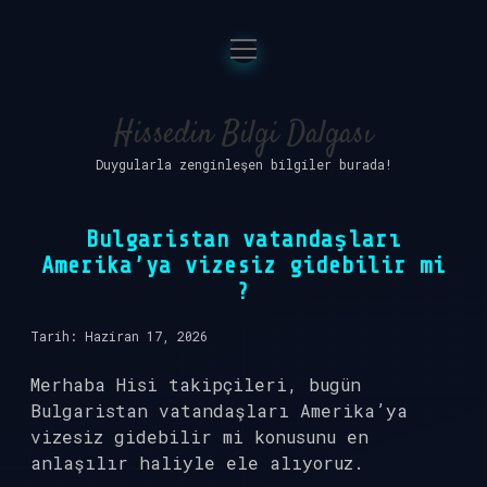
menüyü
Anasayfa
aç
Gizlilik Politikası
Hissedin Bilgi Dalgası
Duygularla zenginleşen bilgiler burada!
Yasal Uyarı
Hakkımızda
Bulgaristan vatandaşları
Amerika’ya vizesiz gidebilir mi
?
Tarih: Haziran 17, 2026
Merhaba Hisi takipçileri, bugün
Bulgaristan vatandaşları Amerika’ya
vizesiz gidebilir mi konusunu en
anlaşılır haliyle ele alıyoruz.