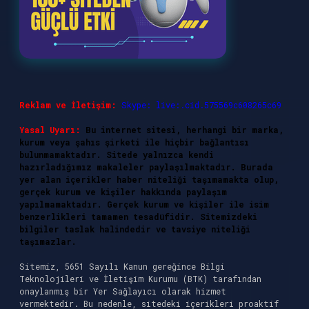
Reklam ve İletişim:
Skype: live:.cid.575569c608265c69
Yasal Uyarı:
Bu internet sitesi, herhangi bir marka,
kurum veya şahıs şirketi ile hiçbir bağlantısı
bulunmamaktadır. Sitede yalnızca kendi
hazırladığımız makaleler paylaşılmaktadır. Burada
yer alan içerikler haber niteliği taşımamakta olup,
gerçek kurum ve kişiler hakkında paylaşım
yapılmamaktadır. Gerçek kurum ve kişiler ile isim
benzerlikleri tamamen tesadüfidir. Sitemizdeki
bilgiler taslak halindedir ve tavsiye niteliği
taşımazlar.
Sitemiz, 5651 Sayılı Kanun gereğince Bilgi
Teknolojileri ve İletişim Kurumu (BTK) tarafından
onaylanmış bir Yer Sağlayıcı olarak hizmet
vermektedir. Bu nedenle, sitedeki içerikleri proaktif