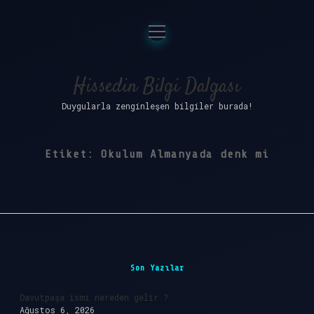
menüyü
Anasayfa
aç
Gizlilik Politikası
Hissedin Bilgi Dalgası
Duygularla zenginleşen bilgiler burada!
Yasal Uyarı
Hakkımızda
Etiket:
Okulum Almanyada denk mi
Sidebar
Son Yazılar
Davutpaşa ismi nereden gelir ?
Ağustos 6, 2026