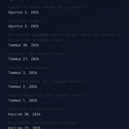
Avene C Vitamini serumu ne işe yarar ?
Ağustos 5, 2026
Aaliya ne demek ?
Ağustos 3, 2026
622 yılında peygamberimizle beraber Mekke’den Medine’ye
hicret eden arkadaşı kimdir ?
Temmuz 30, 2026
Balıkesir Spor kaçıncı ligde ?
Temmuz 27, 2026
Antalya tarım kimin ?
Temmuz 3, 2026
Yeşil renk hangi geri dönüşüm kutusu ?
Temmuz 2, 2026
Ankara Amasra kaç saat sürüyor araba ?
Temmuz 1, 2026
Alüminyum ne ile gösterilir ?
Haziran 30, 2026
Melatoninin yan etkileri var mıdır ?
Haziran 23, 2026