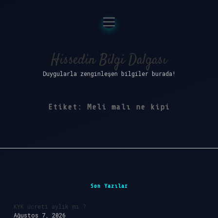
menüyü
Anasayfa
aç
Gizlilik Politikası
Hissedin Bilgi Dalgası
Duygularla zenginleşen bilgiler burada!
Yasal Uyarı
Hakkımızda
Etiket:
Meli malı ne kipi
Sidebar
Son Yazılar
KYK ücreti aylık mı ?
Ağustos 7, 2026