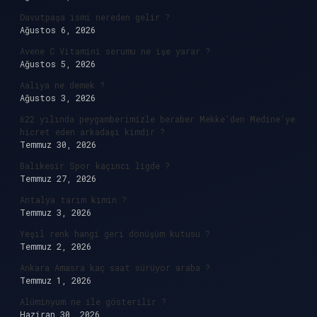
Davutpaşa ismi nereden gelir ?
Ağustos 6, 2026
Avene C Vitamini serumu ne işe yarar ?
Ağustos 5, 2026
Aaliya ne demek ?
Ağustos 3, 2026
622 yılında peygamberimizle beraber Mekke’den Medine’ye
hicret eden arkadaşı kimdir ?
Temmuz 30, 2026
Balıkesir Spor kaçıncı ligde ?
Temmuz 27, 2026
Antalya tarım kimin ?
Temmuz 3, 2026
Yeşil renk hangi geri dönüşüm kutusu ?
Temmuz 2, 2026
Ankara Amasra kaç saat sürüyor araba ?
Temmuz 1, 2026
Alüminyum ne ile gösterilir ?
Haziran 30, 2026