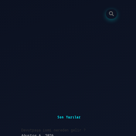
Sidebar
Son Yazılar
Davutpaşa ismi nereden gelir ?
Ağustos 6, 2026