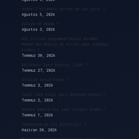
Avene C Vitamini serumu ne işe yarar ?
Ağustos 5, 2026
Aaliya ne demek ?
Ağustos 3, 2026
622 yılında peygamberimizle beraber
Mekke’den Medine’ye hicret eden arkadaşı
kimdir ?
Temmuz 30, 2026
Balıkesir Spor kaçıncı ligde ?
Temmuz 27, 2026
Antalya tarım kimin ?
Temmuz 3, 2026
Yeşil renk hangi geri dönüşüm kutusu ?
Temmuz 2, 2026
Ankara Amasra kaç saat sürüyor araba ?
Temmuz 1, 2026
Alüminyum ne ile gösterilir ?
Haziran 30, 2026