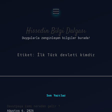
menüyü
Anasayfa
aç
Gizlilik Politikası
Hissedin Bilgi Dalgası
Duygularla zenginleşen bilgiler burada!
Yasal Uyarı
Hakkımızda
Etiket:
İlk Türk devleti kimdir
Sidebar
Son Yazılar
Davutpaşa ismi nereden gelir ?
Ağustos 6, 2026