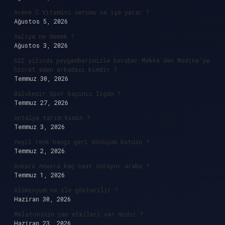
Avene C Vitamini serumu ne işe yarar ?
Ağustos 5, 2026
Aaliya ne demek ?
Ağustos 3, 2026
622 yılında peygamberimizle beraber Mekke’den Medine’ye
hicret eden arkadaşı kimdir ?
Temmuz 30, 2026
Balıkesir Spor kaçıncı ligde ?
Temmuz 27, 2026
Antalya tarım kimin ?
Temmuz 3, 2026
Yeşil renk hangi geri dönüşüm kutusu ?
Temmuz 2, 2026
Ankara Amasra kaç saat sürüyor araba ?
Temmuz 1, 2026
Alüminyum ne ile gösterilir ?
Haziran 30, 2026
Melatoninin yan etkileri var mıdır ?
Haziran 23, 2026