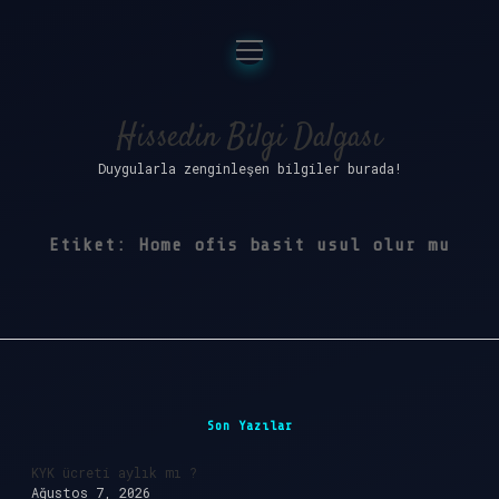
menüyü
Anasayfa
aç
Gizlilik Politikası
Hissedin Bilgi Dalgası
Duygularla zenginleşen bilgiler burada!
Yasal Uyarı
Hakkımızda
Etiket:
Home ofis basit usul olur mu
Sidebar
Son Yazılar
KYK ücreti aylık mı ?
Ağustos 7, 2026