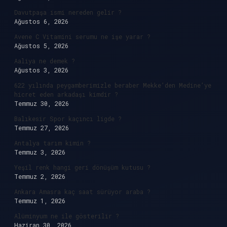
Davutpaşa ismi nereden gelir ?
Ağustos 6, 2026
Avene C Vitamini serumu ne işe yarar ?
Ağustos 5, 2026
Aaliya ne demek ?
Ağustos 3, 2026
622 yılında peygamberimizle beraber Mekke’den Medine’ye
hicret eden arkadaşı kimdir ?
Temmuz 30, 2026
Balıkesir Spor kaçıncı ligde ?
Temmuz 27, 2026
Antalya tarım kimin ?
Temmuz 3, 2026
Yeşil renk hangi geri dönüşüm kutusu ?
Temmuz 2, 2026
Ankara Amasra kaç saat sürüyor araba ?
Temmuz 1, 2026
Alüminyum ne ile gösterilir ?
Haziran 30, 2026