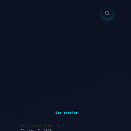
Sidebar
Son Yazılar
KYK ücreti aylık mı ?
Ağustos 7, 2026