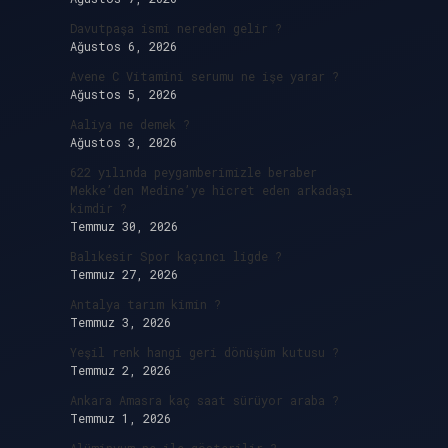
Davutpaşa ismi nereden gelir ?
Ağustos 6, 2026
Avene C Vitamini serumu ne işe yarar ?
Ağustos 5, 2026
Aaliya ne demek ?
Ağustos 3, 2026
622 yılında peygamberimizle beraber
Mekke’den Medine’ye hicret eden arkadaşı
kimdir ?
Temmuz 30, 2026
Balıkesir Spor kaçıncı ligde ?
Temmuz 27, 2026
Antalya tarım kimin ?
Temmuz 3, 2026
Yeşil renk hangi geri dönüşüm kutusu ?
Temmuz 2, 2026
Ankara Amasra kaç saat sürüyor araba ?
Temmuz 1, 2026