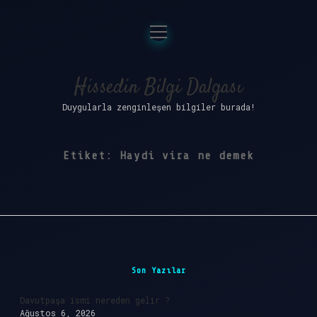
menüyü
Anasayfa
aç
Gizlilik Politikası
Hissedin Bilgi Dalgası
Duygularla zenginleşen bilgiler burada!
Yasal Uyarı
Hakkımızda
Etiket:
Haydi vira ne demek
Sidebar
Son Yazılar
Davutpaşa ismi nereden gelir ?
Ağustos 6, 2026