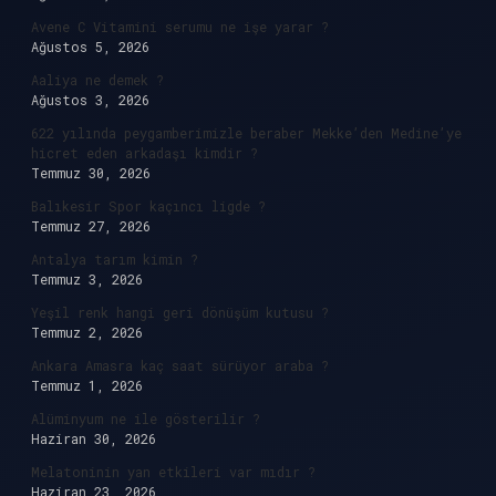
Avene C Vitamini serumu ne işe yarar ?
Ağustos 5, 2026
Aaliya ne demek ?
Ağustos 3, 2026
622 yılında peygamberimizle beraber Mekke’den Medine’ye
hicret eden arkadaşı kimdir ?
Temmuz 30, 2026
Balıkesir Spor kaçıncı ligde ?
Temmuz 27, 2026
Antalya tarım kimin ?
Temmuz 3, 2026
Yeşil renk hangi geri dönüşüm kutusu ?
Temmuz 2, 2026
Ankara Amasra kaç saat sürüyor araba ?
Temmuz 1, 2026
Alüminyum ne ile gösterilir ?
Haziran 30, 2026
Melatoninin yan etkileri var mıdır ?
Haziran 23, 2026