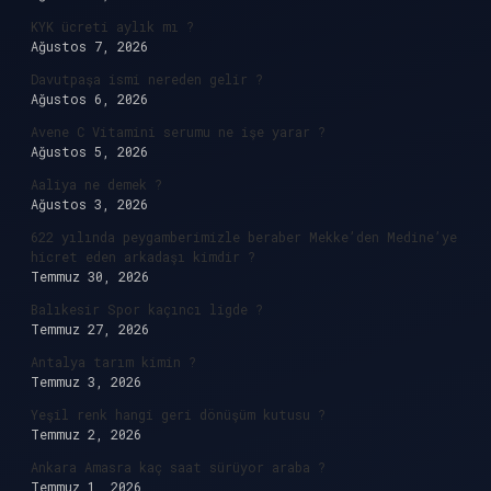
KYK ücreti aylık mı ?
Ağustos 7, 2026
Davutpaşa ismi nereden gelir ?
Ağustos 6, 2026
Avene C Vitamini serumu ne işe yarar ?
Ağustos 5, 2026
Aaliya ne demek ?
Ağustos 3, 2026
622 yılında peygamberimizle beraber Mekke’den Medine’ye
hicret eden arkadaşı kimdir ?
Temmuz 30, 2026
Balıkesir Spor kaçıncı ligde ?
Temmuz 27, 2026
Antalya tarım kimin ?
Temmuz 3, 2026
Yeşil renk hangi geri dönüşüm kutusu ?
Temmuz 2, 2026
Ankara Amasra kaç saat sürüyor araba ?
Temmuz 1, 2026