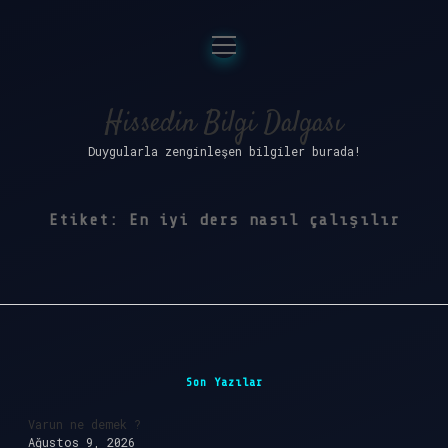
menüyü
Anasayfa
aç
Gizlilik Politikası
Hissedin Bilgi Dalgası
Duygularla zenginleşen bilgiler burada!
Yasal Uyarı
Hakkımızda
Etiket:
En iyi ders nasıl çalışılır
Sidebar
Son Yazılar
Varun ne demek ?
Ağustos 9, 2026