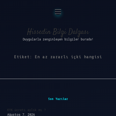
menüyü
Anasayfa
aç
Gizlilik Politikası
Hissedin Bilgi Dalgası
Duygularla zenginleşen bilgiler burada!
Yasal Uyarı
Hakkımızda
Etiket:
En az zararlı içki hangisi
Sidebar
Son Yazılar
KYK ücreti aylık mı ?
Ağustos 7, 2026