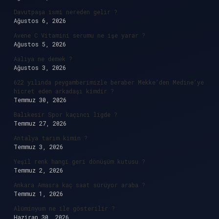
Davutpaşa ismi nereden gelir ?
Ağustos 6, 2026
Avene C Vitamini serumu ne işe yarar ?
Ağustos 5, 2026
Aaliya ne demek ?
Ağustos 3, 2026
622 yılında peygamberimizle beraber Mekke’den Medine’ye
hicret eden arkadaşı kimdir ?
Temmuz 30, 2026
Balıkesir Spor kaçıncı ligde ?
Temmuz 27, 2026
Antalya tarım kimin ?
Temmuz 3, 2026
Yeşil renk hangi geri dönüşüm kutusu ?
Temmuz 2, 2026
Ankara Amasra kaç saat sürüyor araba ?
Temmuz 1, 2026
Alüminyum ne ile gösterilir ?
Haziran 30, 2026