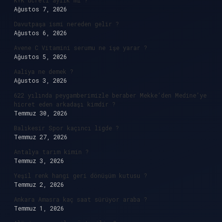
KYK ücreti aylık mı ?
Ağustos 7, 2026
Davutpaşa ismi nereden gelir ?
Ağustos 6, 2026
Avene C Vitamini serumu ne işe yarar ?
Ağustos 5, 2026
Aaliya ne demek ?
Ağustos 3, 2026
622 yılında peygamberimizle beraber Mekke’den Medine’ye
hicret eden arkadaşı kimdir ?
Temmuz 30, 2026
Balıkesir Spor kaçıncı ligde ?
Temmuz 27, 2026
Antalya tarım kimin ?
Temmuz 3, 2026
Yeşil renk hangi geri dönüşüm kutusu ?
Temmuz 2, 2026
Ankara Amasra kaç saat sürüyor araba ?
Temmuz 1, 2026