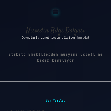
menüyü
Anasayfa
aç
Gizlilik Politikası
Hissedin Bilgi Dalgası
Duygularla zenginleşen bilgiler burada!
Yasal Uyarı
Hakkımızda
Etiket:
Emeklilerden muayene ücreti ne
kadar kesiliyor
Sidebar
Son Yazılar