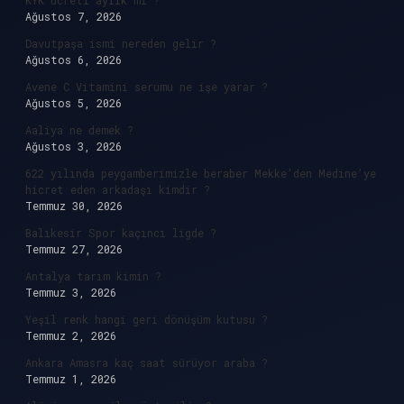
KYK ücreti aylık mı ?
Ağustos 7, 2026
Davutpaşa ismi nereden gelir ?
Ağustos 6, 2026
Avene C Vitamini serumu ne işe yarar ?
Ağustos 5, 2026
Aaliya ne demek ?
Ağustos 3, 2026
622 yılında peygamberimizle beraber Mekke’den Medine’ye
hicret eden arkadaşı kimdir ?
Temmuz 30, 2026
Balıkesir Spor kaçıncı ligde ?
Temmuz 27, 2026
Antalya tarım kimin ?
Temmuz 3, 2026
Yeşil renk hangi geri dönüşüm kutusu ?
Temmuz 2, 2026
Ankara Amasra kaç saat sürüyor araba ?
Temmuz 1, 2026