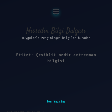
menüyü
Anasayfa
aç
Gizlilik Politikası
Hissedin Bilgi Dalgası
Duygularla zenginleşen bilgiler burada!
Yasal Uyarı
Hakkımızda
Etiket:
Çeviklik nedir antrenman
bilgisi
Sidebar
Son Yazılar