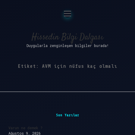
menüyü
Anasayfa
aç
Gizlilik Politikası
Hissedin Bilgi Dalgası
Duygularla zenginleşen bilgiler burada!
Yasal Uyarı
Hakkımızda
Etiket:
AVM için nüfus kaç olmalı
Sidebar
Son Yazılar
Varun ne demek ?
Ağustos 9, 2026