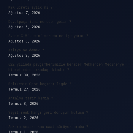
KYK ücreti aylık mı ?
Ağustos 7, 2026
Davutpaşa ismi nereden gelir ?
Ağustos 6, 2026
Avene C Vitamini serumu ne işe yarar ?
Ağustos 5, 2026
Aaliya ne demek ?
Ağustos 3, 2026
622 yılında peygamberimizle beraber Mekke’den Medine’ye
hicret eden arkadaşı kimdir ?
Temmuz 30, 2026
Balıkesir Spor kaçıncı ligde ?
Temmuz 27, 2026
Antalya tarım kimin ?
Temmuz 3, 2026
Yeşil renk hangi geri dönüşüm kutusu ?
Temmuz 2, 2026
Ankara Amasra kaç saat sürüyor araba ?
Temmuz 1, 2026