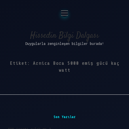
menüyü
Anasayfa
aç
Gizlilik Politikası
Hissedin Bilgi Dalgası
Duygularla zenginleşen bilgiler burada!
Yasal Uyarı
Hakkımızda
Etiket:
Arnica Bora 5000 emiş gücü kaç
watt
Sidebar
Son Yazılar