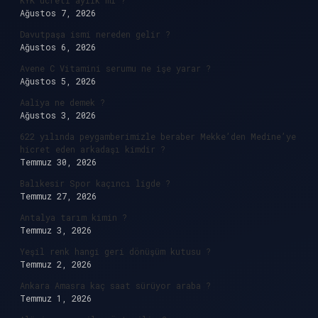
KYK ücreti aylık mı ?
Ağustos 7, 2026
Davutpaşa ismi nereden gelir ?
Ağustos 6, 2026
Avene C Vitamini serumu ne işe yarar ?
Ağustos 5, 2026
Aaliya ne demek ?
Ağustos 3, 2026
622 yılında peygamberimizle beraber Mekke’den Medine’ye
hicret eden arkadaşı kimdir ?
Temmuz 30, 2026
Balıkesir Spor kaçıncı ligde ?
Temmuz 27, 2026
Antalya tarım kimin ?
Temmuz 3, 2026
Yeşil renk hangi geri dönüşüm kutusu ?
Temmuz 2, 2026
Ankara Amasra kaç saat sürüyor araba ?
Temmuz 1, 2026