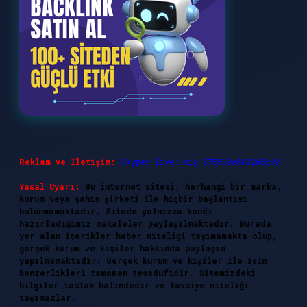
Reklam ve İletişim:
Skype: live:.cid.575569c608265c69
Yasal Uyarı:
Bu internet sitesi, herhangi bir marka,
kurum veya şahıs şirketi ile hiçbir bağlantısı
bulunmamaktadır. Sitede yalnızca kendi
hazırladığımız makaleler paylaşılmaktadır. Burada
yer alan içerikler haber niteliği taşımamakta olup,
gerçek kurum ve kişiler hakkında paylaşım
yapılmamaktadır. Gerçek kurum ve kişiler ile isim
benzerlikleri tamamen tesadüfidir. Sitemizdeki
bilgiler taslak halindedir ve tavsiye niteliği
taşımazlar.