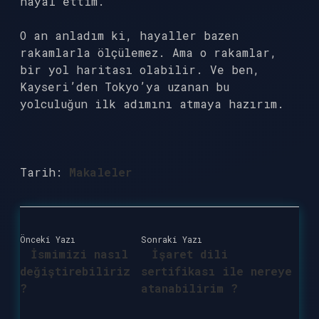
hayal ettim.
O an anladım ki, hayaller bazen
rakamlarla ölçülemez. Ama o rakamlar,
bir yol haritası olabilir. Ve ben,
Kayseri’den Tokyo’ya uzanan bu
yolculuğun ilk adımını atmaya hazırım.
Tarih:
Makaleler
Önceki Yazı
Sonraki Yazı
İsmimizi nasıl
İşaret dili
değiştirebiliriz
sertifikası ile nereye
?
atanabilirim ?