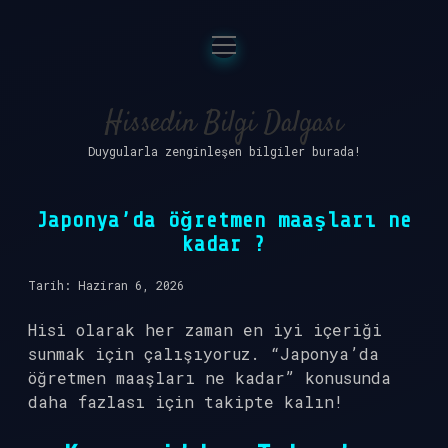
menüyü
Anasayfa
aç
Gizlilik Politikası
Hissedin Bilgi Dalgası
Duygularla zenginleşen bilgiler burada!
Yasal Uyarı
Hakkımızda
Japonya’da öğretmen maaşları ne
kadar ?
Tarih: Haziran 6, 2026
Hisi olarak her zaman en iyi içeriği
sunmak için çalışıyoruz. “Japonya’da
öğretmen maaşları ne kadar” konusunda
daha fazlası için takipte kalın!