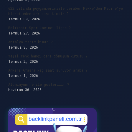
622 yılında peygamberimizle beraber Mekke’den Medine’ye
hicret eden arkadaşı kimdir ?
Temmuz 30, 2026
Balıkesir Spor kaçıncı ligde ?
Temmuz 27, 2026
Antalya tarım kimin ?
Temmuz 3, 2026
Yeşil renk hangi geri dönüşüm kutusu ?
Temmuz 2, 2026
Ankara Amasra kaç saat sürüyor araba ?
Temmuz 1, 2026
Alüminyum ne ile gösterilir ?
Haziran 30, 2026