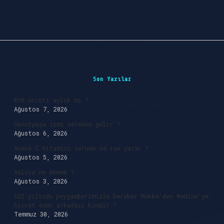
Sidebar
Son Yazılar
KYK ücreti aylık mı ?
Ağustos 7, 2026
Davutpaşa ismi nereden gelir ?
Ağustos 6, 2026
Avene C Vitamini serumu ne işe yarar ?
Ağustos 5, 2026
Aaliya ne demek ?
Ağustos 3, 2026
622 yılında peygamberimizle beraber Mekke’den Medine’ye
hicret eden arkadaşı kimdir ?
Temmuz 30, 2026