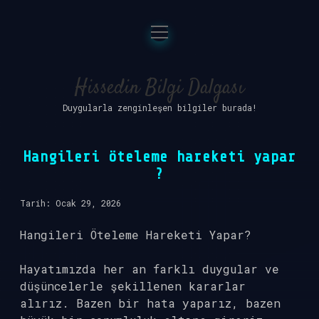
menüyü
Anasayfa
aç
Gizlilik Politikası
Hissedin Bilgi Dalgası
Duygularla zenginleşen bilgiler burada!
Yasal Uyarı
Hakkımızda
Hangileri öteleme hareketi yapar
?
Tarih: Ocak 29, 2026
Hangileri Öteleme Hareketi Yapar?
Hayatımızda her an farklı duygular ve
düşüncelerle şekillenen kararlar
alırız. Bazen bir hata yaparız, bazen