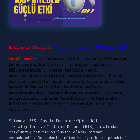
Reklam ve İletişim:
Skype: live:.cid.575569c608265c69
Yasal Uyarı:
Bu internet sitesi, herhangi bir marka,
kurum veya şahıs şirketi ile hiçbir bağlantısı
bulunmamaktadır. Sitede yalnızca kendi
hazırladığımız makaleler paylaşılmaktadır. Burada
yer alan içerikler haber niteliği taşımamakta olup,
gerçek kurum ve kişiler hakkında paylaşım
yapılmamaktadır. Gerçek kurum ve kişiler ile isim
benzerlikleri tamamen tesadüfidir. Sitemizdeki
bilgiler taslak halindedir ve tavsiye niteliği
taşımazlar.
Sitemiz, 5651 Sayılı Kanun gereğince Bilgi
Teknolojileri ve İletişim Kurumu (BTK) tarafından
onaylanmış bir Yer Sağlayıcı olarak hizmet
vermektedir. Bu nedenle, sitedeki içerikleri proaktif