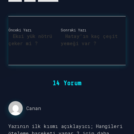
Önceki Yazı
Sonraki Yazı
Eksi yük nötrü
Hatay’ın kaç çeşit
çeker mi ?
yemeği var ?
14 Yorum
Canan
Yazının ilk kısmı açıklayıcı; Hangileri
öteleme hareketi yapar ? için daha