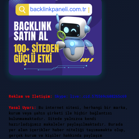
Reklam ve İletişim:
Skype: live:.cid.575569c608265c69
Yasal Uyarı:
Bu internet sitesi, herhangi bir marka,
kurum veya şahıs şirketi ile hiçbir bağlantısı
bulunmamaktadır. Sitede yalnızca kendi
hazırladığımız makaleler paylaşılmaktadır. Burada
yer alan içerikler haber niteliği taşımamakta olup,
gerçek kurum ve kişiler hakkında paylaşım