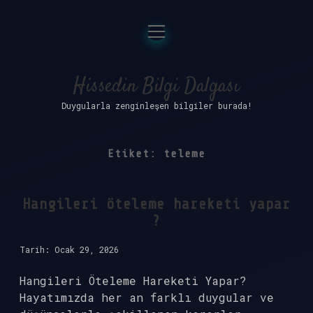
menüyü
Anasayfa
aç
Gizlilik Politikası
Hissedin Bilgi Dalgası
Duygularla zenginleşen bilgiler burada!
Yasal Uyarı
Hakkımızda
Etiket:
teleme
Hangileri öteleme hareketi yapar
?
Tarih: Ocak 29, 2026
Hangileri Öteleme Hareketi Yapar?
Hayatımızda her an farklı duygular ve