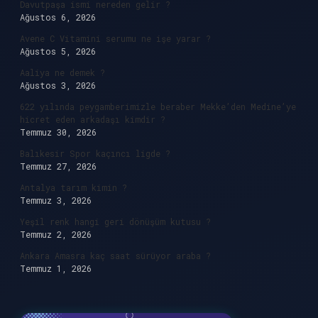
Davutpaşa ismi nereden gelir ?
Ağustos 6, 2026
Avene C Vitamini serumu ne işe yarar ?
Ağustos 5, 2026
Aaliya ne demek ?
Ağustos 3, 2026
622 yılında peygamberimizle beraber Mekke’den Medine’ye
hicret eden arkadaşı kimdir ?
Temmuz 30, 2026
Balıkesir Spor kaçıncı ligde ?
Temmuz 27, 2026
Antalya tarım kimin ?
Temmuz 3, 2026
Yeşil renk hangi geri dönüşüm kutusu ?
Temmuz 2, 2026
Ankara Amasra kaç saat sürüyor araba ?
Temmuz 1, 2026