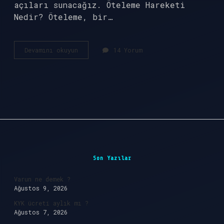
açıları sunacağız. Öteleme Hareketi
Nedir? Öteleme, bir…
Hangileri
Devamını okuyun
14 Yorum
öteleme
hareketi
yapar
?
Sidebar
Son Yazılar
Varun ne demek ?
Ağustos 9, 2026
KYK ücreti aylık mı ?
Ağustos 7, 2026