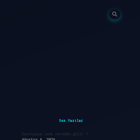
Sidebar
Son Yazılar
Davutpaşa ismi nereden gelir ?
Ağustos 6, 2026