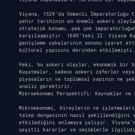
Viyana, 1529’da Osmanlı İmparatorluğu t
şehir tarihinin en önemli askeri olayl
stratejik konumu, pek çok imparatorluğu
karşılaşmıştır. 1683’teki II. Viyana Ku
genişleme çabalarının sonunu işaret ett
kültürel yapısını derinden etkilemişti
Peki, bu askeri olaylar, ekonomik bir 
Kuşatmalar, sadece askeri zaferler vey
piyasaların ve toplumsal yapının ne şe
analiz gerektirir.
Mikroekonomi Perspektifi: Kaynaklar ve 
Mikroekonomi, bireylerin ve işletmeler
talep dengesinin nasıl şekillendiğini v
etkilediğini anlamaya çalışır. Viyana’n
çeşitli kararlar ve seçimlerle ilgilid