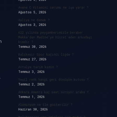
Avene C Vitamini serumu ne işe yarar ?
Ağustos 5, 2026
Aaliya ne demek ?
Ağustos 3, 2026
622 yılında peygamberimizle beraber
Mekke’den Medine’ye hicret eden arkadaşı
n
kimdir ?
Temmuz 30, 2026
Balıkesir Spor kaçıncı ligde ?
Temmuz 27, 2026
Antalya tarım kimin ?
Temmuz 3, 2026
e
r
Yeşil renk hangi geri dönüşüm kutusu ?
Temmuz 2, 2026
Ankara Amasra kaç saat sürüyor araba ?
Temmuz 1, 2026
Alüminyum ne ile gösterilir ?
Haziran 30, 2026