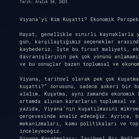
Tarih: Aralık 30, 2025
Viyana’yı Kim Kuşattı? Ekonomik Perspek
Hayat, genellikle sınırlı kaynaklarla 
gün, karşılaştığımız seçenekler arasın
kaybederiz. İşte bu fırsat maliyeti, ek
davranışlarının pek çok yönünü anlamamı
ve bu sonuçlar bazen toplumsal ve ekono
Viyana, tarihsel olarak pek çok kuşatm
kuşattı?” sorusunu, sadece askeri bir b
alalım. Kuşatma, aynı zamanda ekonomik 
ortamda alınan kararların toplumsal ve 
yazıda, Viyana’nın kuşatılmasını mikroe
çerçevesinde analiz edeceğiz. Ayrıca, b
mekanizmaları, kamu politikaları ve top
inceleyeceğiz.
Viyana Kuşatmaları: Tarihsel Bir Bağlam