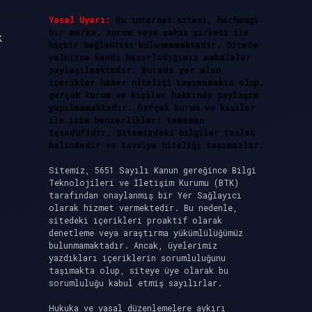
Yasal Uyarı:
Bu internet sitesi, herhangi
bir marka, kurum veya şahıs şirketi ile
k
hiçbir bağlantısı bulunmamaktadır. Sitede
yalnızca kendi hazırladığımız makaleler
paylaşılmaktadır. Burada yer alan
içerikler haber niteliği taşımamakta olup,
gerçek kurum ve kişiler hakkında paylaşım
yapılmamaktadır. Gerçek kurum ve kişiler
ile isim benzerlikleri tamamen
tesadüfidir. Sitemizdeki bilgiler taslak
halindedir ve tavsiye niteliği taşımazlar.
Sitemiz, 5651 Sayılı Kanun gereğince Bilgi
Teknolojileri ve İletişim Kurumu (BTK)
tarafından onaylanmış bir Yer Sağlayıcı
olarak hizmet vermektedir. Bu nedenle,
sitedeki içerikleri proaktif olarak
denetleme veya araştırma yükümlülüğümüz
bulunmamaktadır. Ancak, üyelerimiz
yazdıkları içeriklerin sorumluluğunu
taşımakta olup, siteye üye olarak bu
sorumluluğu kabul etmiş sayılırlar.
Hukuka ve yasal düzenlemelere aykırı