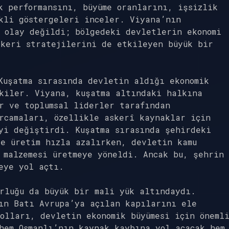
k performansını, büyüme oranlarını, işsizlik
kli göstergeleri inceler. Viyana’nın
 olay değildi; bölgedeki devletlerin ekonomi
skeri stratejilerini de etkileyen büyük bir
Kuşatma sırasında devletin aldığı ekonomik
tkiler. Viyana, kuşatma altındaki halkına
r ve toplumsal liderler tarafından
rcamaları, özellikle askerî kaynaklar için
yi değiştirdi. Kuşatma sırasında şehirdeki
e üretim hızla azalırken, devletin kamu
 malzemesi üretmeye yöneldi. Ancak bu, şehrin
eye yol açtı.
rluğu da büyük bir mali yük altındaydı.
ın Batı Avrupa’ya açılan kapılarını ele
olları, devletin ekonomik büyümesi için öneml
hem Osmanlı’nın kaynak kaybına yol açacak hem