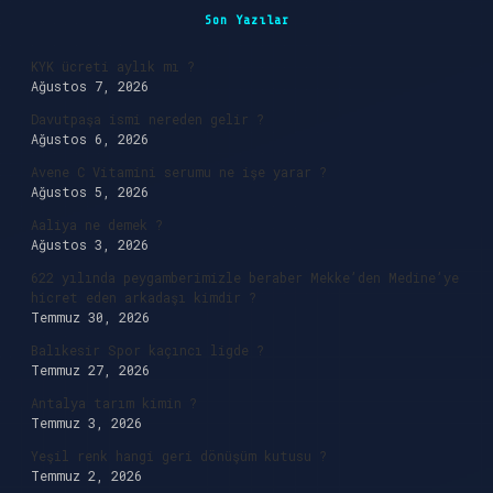
Sidebar
Son Yazılar
KYK ücreti aylık mı ?
Ağustos 7, 2026
Davutpaşa ismi nereden gelir ?
Ağustos 6, 2026
Avene C Vitamini serumu ne işe yarar ?
Ağustos 5, 2026
Aaliya ne demek ?
Ağustos 3, 2026
622 yılında peygamberimizle beraber Mekke’den Medine’ye
hicret eden arkadaşı kimdir ?
Temmuz 30, 2026
Balıkesir Spor kaçıncı ligde ?
Temmuz 27, 2026
Antalya tarım kimin ?
Temmuz 3, 2026
Yeşil renk hangi geri dönüşüm kutusu ?
Temmuz 2, 2026