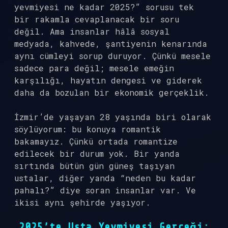
yevmiyesi ne kadar 2025?” sorusu tek
bir rakamla cevaplanacak bir soru
değil. Ama insanlar hâlâ sosyal
medyada, kahvede, şantiyenin kenarında
aynı cümleyi sorup duruyor. Çünkü mesele
sadece para değil; mesele emeğin
karşılığı, hayatın dengesi ve giderek
daha da bozulan bir ekonomik gerçeklik.
İzmir’de yaşayan 28 yaşında biri olarak
söylüyorum: bu konuya romantik
bakamayız. Çünkü ortada romantize
edilecek bir durum yok. Bir yanda
sırtında bütün gün güneş taşıyan
ustalar, diğer yanda “neden bu kadar
pahalı?” diye soran insanlar var. Ve
ikisi aynı şehirde yaşıyor.
2025’te Usta Yevmiyesi Gerçeği: