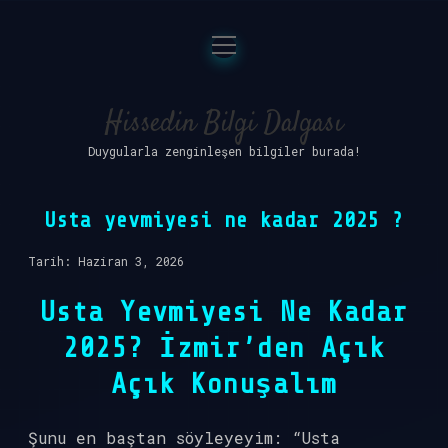
menüyü
Anasayfa
aç
Gizlilik Politikası
Hissedin Bilgi Dalgası
Duygularla zenginleşen bilgiler burada!
Yasal Uyarı
Hakkımızda
Usta yevmiyesi ne kadar 2025 ?
Tarih: Haziran 3, 2026
Usta Yevmiyesi Ne Kadar
2025? İzmir’den Açık
Açık Konuşalım
Şunu en baştan söyleyeyim: “Usta