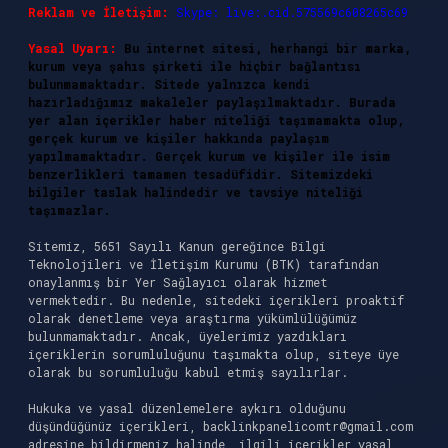
Reklam ve İletişim:
Skype: live:.cid.575569c608265c69
Yasal Uyarı:
Bu internet sitesi, herhangi bir marka,
kurum veya şahıs şirketi ile hiçbir bağlantısı
bulunmamaktadır. Sitede yalnızca kendi
hazırladığımız makaleler paylaşılmaktadır. Burada
yer alan içerikler haber niteliği taşımamakta olup,
gerçek kurum ve kişiler hakkında paylaşım
yapılmamaktadır. Gerçek kurum ve kişiler ile isim
benzerlikleri tamamen tesadüfidir. Sitemizdeki
bilgiler taslak halindedir ve tavsiye niteliği
taşımazlar.
Sitemiz, 5651 Sayılı Kanun gereğince Bilgi
Teknolojileri ve İletişim Kurumu (BTK) tarafından
onaylanmış bir Yer Sağlayıcı olarak hizmet
vermektedir. Bu nedenle, sitedeki içerikleri proaktif
olarak denetleme veya araştırma yükümlülüğümüz
bulunmamaktadır. Ancak, üyelerimiz yazdıkları
içeriklerin sorumluluğunu taşımakta olup, siteye üye
olarak bu sorumluluğu kabul etmiş sayılırlar.
Hukuka ve yasal düzenlemelere aykırı olduğunu
düşündüğünüz içerikleri,
backlinkpanelicomtr@gmail.com
adresine bildirmeniz halinde, ilgili içerikler yasal