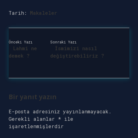
Tarih:
Makaleler
Önceki Yazı
Sonraki Yazı
Lahmi ne
İsmimizi nasıl
demek ?
değiştirebiliriz ?
Bir yanıt yazın
E-posta adresiniz yayınlanmayacak.
Gerekli alanlar
*
ile
işaretlenmişlerdir