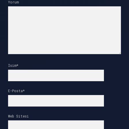
Yorum
İsim*
E-Posta*
Web Sitesi