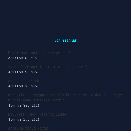
Sidebar
Son Yazılar
Davutpaşa ismi nereden gelir ?
Ağustos 6, 2026
Avene C Vitamini serumu ne işe yarar ?
Ağustos 5, 2026
Aaliya ne demek ?
Ağustos 3, 2026
622 yılında peygamberimizle beraber Mekke’den Medine’ye
hicret eden arkadaşı kimdir ?
Temmuz 30, 2026
Balıkesir Spor kaçıncı ligde ?
Temmuz 27, 2026
Antalya tarım kimin ?