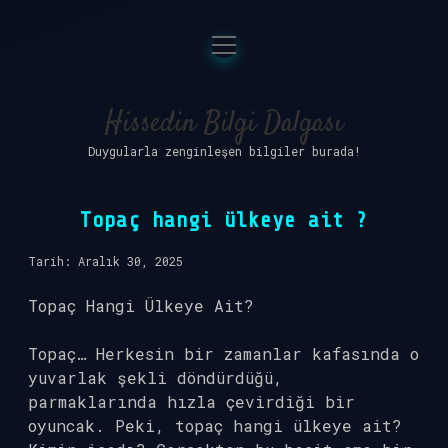
menüyü
Anasayfa
aç
Gizlilik Politikası
Hissedin Bilgi Dalgası
Duygularla zenginleşen bilgiler burada!
Yasal Uyarı
Hakkımızda
Topaç hangi ülkeye ait ?
Tarih: Aralık 30, 2025
Topaç Hangi Ülkeye Ait?
Topaç… Herkesin bir zamanlar kafasında o
yuvarlak şekli döndürdüğü,
parmaklarında hızla çevirdiği bir
oyuncak. Peki, topaç hangi ülkeye ait?