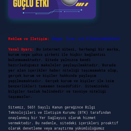
Reklam ve İletişim:
Skype: live:.cid.575569c608265c69
Yasal Uyarı:
Bu internet sitesi, herhangi bir marka,
kurum veya şahıs şirketi ile hiçbir bağlantısı
bulunmamaktadır. Sitede yalnızca kendi
hazırladığımız makaleler paylaşılmaktadır. Burada
yer alan içerikler haber niteliği taşımamakta olup,
gerçek kurum ve kişiler hakkında paylaşım
yapılmamaktadır. Gerçek kurum ve kişiler ile isim
benzerlikleri tamamen tesadüfidir. Sitemizdeki
bilgiler taslak halindedir ve tavsiye niteliği
taşımazlar.
Sitemiz, 5651 Sayılı Kanun gereğince Bilgi
Teknolojileri ve İletişim Kurumu (BTK) tarafından
onaylanmış bir Yer Sağlayıcı olarak hizmet
vermektedir. Bu nedenle, sitedeki içerikleri proaktif
olarak denetleme veya araştırma yükümlülüğümüz