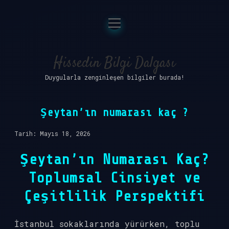
menüyü
Anasayfa
aç
Gizlilik Politikası
Hissedin Bilgi Dalgası
Duygularla zenginleşen bilgiler burada!
Yasal Uyarı
Hakkımızda
Şeytan’ın numarası kaç ?
Tarih: Mayıs 18, 2026
Şeytan’ın Numarası Kaç?
Toplumsal Cinsiyet ve
Çeşitlilik Perspektifi
İstanbul sokaklarında yürürken, toplu