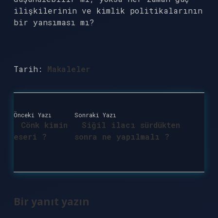
ilişkilerinin ve kimlik politikalarının
bir yansıması mı?
Tarih:
Makaleler
Önceki Yazı
Sonraki Yazı
Cönk kimin
Siğil ilacı sürdükten
eseri ?
sonra ne yapılmalı ?
Bir yanıt yazın