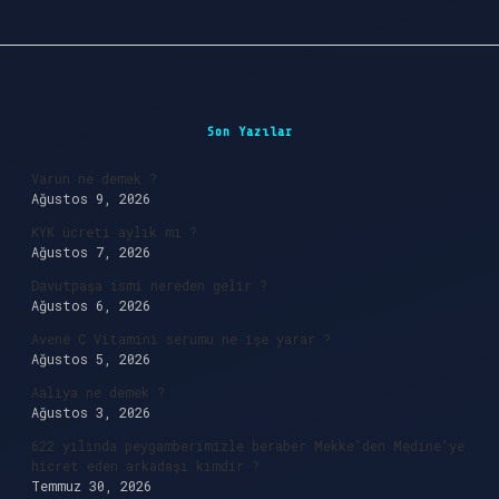
Sidebar
Son Yazılar
Varun ne demek ?
Ağustos 9, 2026
KYK ücreti aylık mı ?
Ağustos 7, 2026
Davutpaşa ismi nereden gelir ?
Ağustos 6, 2026
Avene C Vitamini serumu ne işe yarar ?
Ağustos 5, 2026
Aaliya ne demek ?
Ağustos 3, 2026
622 yılında peygamberimizle beraber Mekke’den Medine’ye
hicret eden arkadaşı kimdir ?
Temmuz 30, 2026