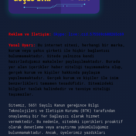
Reklam ve İletişim:
Skype: live:.cid.575569c608265c69
Yasal Uyarı:
Bu internet sitesi, herhangi bir marka,
kurum veya şahıs şirketi ile hiçbir bağlantısı
bulunmamaktadır. Sitede yalnızca kendi
hazırladığımız makaleler paylaşılmaktadır. Burada
yer alan içerikler haber niteliği taşımamakta olup,
gerçek kurum ve kişiler hakkında paylaşım
yapılmamaktadır. Gerçek kurum ve kişiler ile isim
benzerlikleri tamamen tesadüfidir. Sitemizdeki
bilgiler taslak halindedir ve tavsiye niteliği
taşımazlar.
Sitemiz, 5651 Sayılı Kanun gereğince Bilgi
Teknolojileri ve İletişim Kurumu (BTK) tarafından
onaylanmış bir Yer Sağlayıcı olarak hizmet
vermektedir. Bu nedenle, sitedeki içerikleri proaktif
olarak denetleme veya araştırma yükümlülüğümüz
bulunmamaktadır. Ancak, üyelerimiz yazdıkları