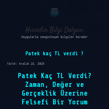
menüyü
Anasayfa
aç
Gizlilik Politikası
Hissedin Bilgi Dalgası
Duygularla zenginleşen bilgiler burada!
Yasal Uyarı
Hakkımızda
Patek kaç TL verdi ?
Tarih: Aralık 22, 2025
Patek Kaç TL Verdi?
Zaman, Değer ve
Gerçeklik Üzerine
Felsefi Bir Yorum