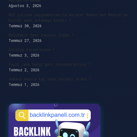
Aaliya ne demek ?
Ağustos 3, 2026
622 yılında peygamberimizle beraber Mekke’den Medine’ye
hicret eden arkadaşı kimdir ?
Temmuz 30, 2026
Balıkesir Spor kaçıncı ligde ?
Temmuz 27, 2026
Antalya tarım kimin ?
Temmuz 3, 2026
Yeşil renk hangi geri dönüşüm kutusu ?
Temmuz 2, 2026
Ankara Amasra kaç saat sürüyor araba ?
Temmuz 1, 2026