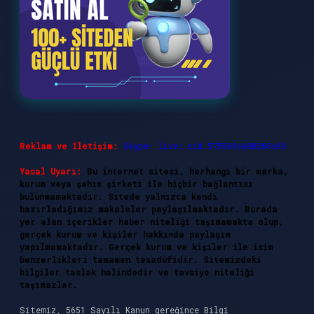
Reklam ve İletişim:
Skype: live:.cid.575569c608265c69
Yasal Uyarı:
Bu internet sitesi, herhangi bir marka,
kurum veya şahıs şirketi ile hiçbir bağlantısı
bulunmamaktadır. Sitede yalnızca kendi
hazırladığımız makaleler paylaşılmaktadır. Burada
yer alan içerikler haber niteliği taşımamakta olup,
gerçek kurum ve kişiler hakkında paylaşım
yapılmamaktadır. Gerçek kurum ve kişiler ile isim
benzerlikleri tamamen tesadüfidir. Sitemizdeki
bilgiler taslak halindedir ve tavsiye niteliği
taşımazlar.
Sitemiz, 5651 Sayılı Kanun gereğince Bilgi