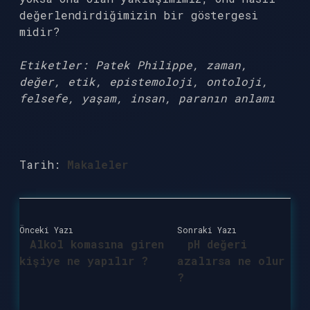
değerlendirdiğimizin bir göstergesi
midir?
Etiketler: Patek Philippe, zaman,
değer, etik, epistemoloji, ontoloji,
felsefe, yaşam, insan, paranın anlamı
Tarih:
Makaleler
Önceki Yazı
Sonraki Yazı
Alkol komasına giren
pH değeri
kişiye ne yapılır ?
azalırsa ne olur
?