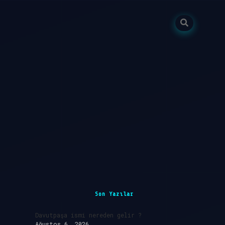
Sidebar
Son Yazılar
Davutpaşa ismi nereden gelir ?
Ağustos 6, 2026