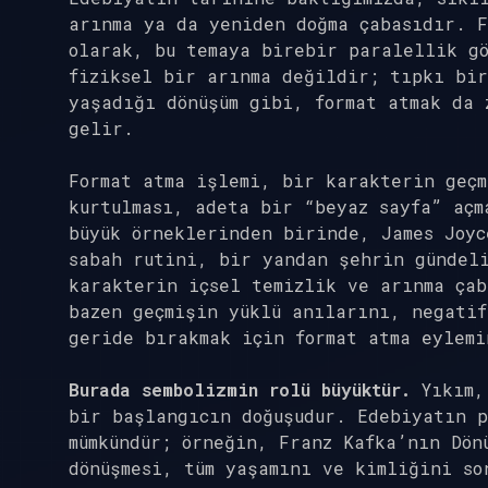
arınma ya da yeniden doğma çabasıdır. F
olarak, bu temaya birebir paralellik gö
fiziksel bir arınma değildir; tıpkı bir
yaşadığı dönüşüm gibi, format atmak da 
gelir.
Format atma işlemi, bir karakterin geç
kurtulması, adeta bir “beyaz sayfa” açm
büyük örneklerinden birinde, James Joyc
sabah rutini, bir yandan şehrin gündel
karakterin içsel temizlik ve arınma çab
bazen geçmişin yüklü anılarını, negatif
geride bırakmak için format atma eylemi
Burada sembolizmin rolü büyüktür.
Yıkım, 
bir başlangıcın doğuşudur. Edebiyatın p
mümkündür; örneğin, Franz Kafka’nın Dön
dönüşmesi, tüm yaşamını ve kimliğini so