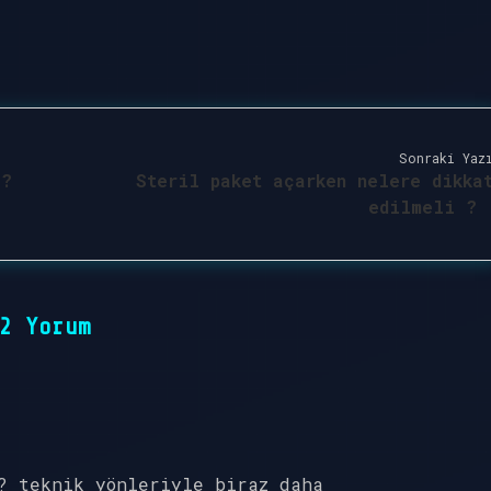
Sonraki Yaz
 ?
Steril paket açarken nelere dikka
edilmeli ?
2 Yorum
? teknik yönleriyle biraz daha