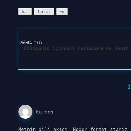
bir
format
ve
Önceki Yazı
Kilisenin içindeki resimlere ne denir
1
Kardeş
Metnin dili akıcı; Neden format atarız 