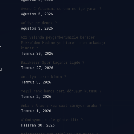
Avene C Vitamini serumu ne işe yarar ?
Ağustos 5, 2026
Aaliya ne demek ?
Ağustos 3, 2026
622 yılında peygamberimizle beraber
Mekke’den Medine’ye hicret eden arkadaşı
r
kimdir ?
Temmuz 30, 2026
Balıkesir Spor kaçıncı ligde ?
Temmuz 27, 2026
u
Antalya tarım kimin ?
Temmuz 3, 2026
Yeşil renk hangi geri dönüşüm kutusu ?
Temmuz 2, 2026
Ankara Amasra kaç saat sürüyor araba ?
Temmuz 1, 2026
Alüminyum ne ile gösterilir ?
Haziran 30, 2026