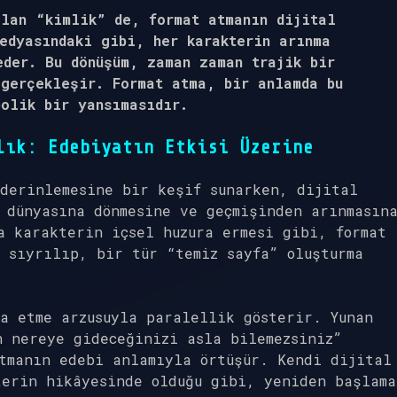
olan “kimlik” de, format atmanın dijital
edyasındaki gibi, her karakterin arınma
eder. Bu dönüşüm, zaman zaman trajik bir
 gerçekleşir. Format atma, bir anlamda bu
bolik bir yansımasıdır.
lık: Edebiyatın Etkisi Üzerine
derinlemesine bir keşif sunarken, dijital
 dünyasına dönmesine ve geçmişinden arınmasın
a karakterin içsel huzura ermesi gibi, format
 sıyrılıp, bir tür “temiz sayfa” oluşturma
a etme arzusuyla paralellik gösterir. Yunan
n nereye gideceğinizi asla bilemezsiniz”
tmanın edebi anlamıyla örtüşür. Kendi dijital
terin hikâyesinde olduğu gibi, yeniden başlama