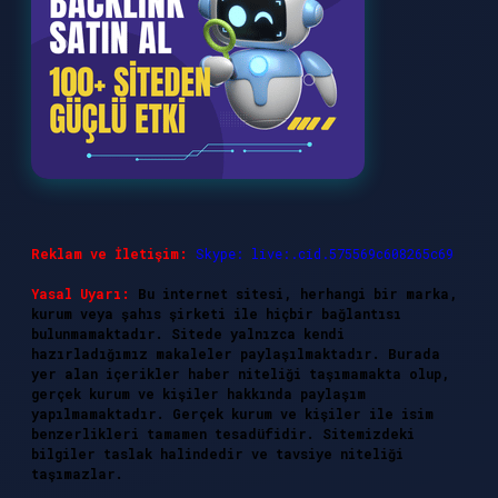
Reklam ve İletişim:
Skype: live:.cid.575569c608265c69
Yasal Uyarı:
Bu internet sitesi, herhangi bir marka,
kurum veya şahıs şirketi ile hiçbir bağlantısı
bulunmamaktadır. Sitede yalnızca kendi
hazırladığımız makaleler paylaşılmaktadır. Burada
yer alan içerikler haber niteliği taşımamakta olup,
gerçek kurum ve kişiler hakkında paylaşım
yapılmamaktadır. Gerçek kurum ve kişiler ile isim
benzerlikleri tamamen tesadüfidir. Sitemizdeki
bilgiler taslak halindedir ve tavsiye niteliği
taşımazlar.