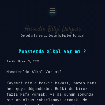
menüyü
Anasayfa
aç
Gizlilik Politikası
Hissedin Bilgi Dalgası
Duygularla zenginleşen bilgiler burada!
Yasal Uyarı
Hakkımızda
Monsterda alkol var mı ?
Tarih: Nisan 3, 2026
Monster’da Alkol Var mı?
Kayseri’nin o bozkır havası, bazen bana
her şeyi düşündürür. Belki de biraz
fazla kafa yormak, ya da günün sonunda
bir an olsun rahatlamayı aramak… Ne