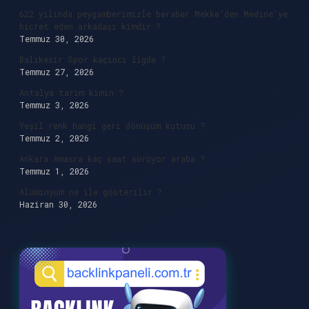
622 yılında peygamberimizle beraber Mekke’den Medine’ye
hicret eden arkadaşı kimdir ?
Temmuz 30, 2026
Balıkesir Spor kaçıncı ligde ?
Temmuz 27, 2026
Antalya tarım kimin ?
Temmuz 3, 2026
Yeşil renk hangi geri dönüşüm kutusu ?
Temmuz 2, 2026
Ankara Amasra kaç saat sürüyor araba ?
Temmuz 1, 2026
Alüminyum ne ile gösterilir ?
Haziran 30, 2026