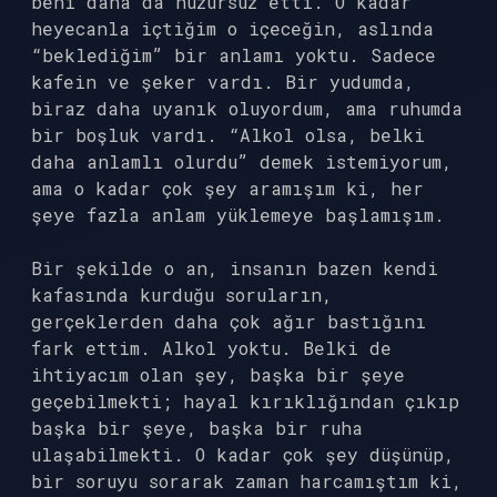
beni daha da huzursuz etti. O kadar
heyecanla içtiğim o içeceğin, aslında
“beklediğim” bir anlamı yoktu. Sadece
kafein ve şeker vardı. Bir yudumda,
biraz daha uyanık oluyordum, ama ruhumda
bir boşluk vardı. “Alkol olsa, belki
daha anlamlı olurdu” demek istemiyorum,
ama o kadar çok şey aramışım ki, her
şeye fazla anlam yüklemeye başlamışım.
Bir şekilde o an, insanın bazen kendi
kafasında kurduğu soruların,
gerçeklerden daha çok ağır bastığını
fark ettim. Alkol yoktu. Belki de
ihtiyacım olan şey, başka bir şeye
geçebilmekti; hayal kırıklığından çıkıp
başka bir şeye, başka bir ruha
ulaşabilmekti. O kadar çok şey düşünüp,
bir soruyu sorarak zaman harcamıştım ki,