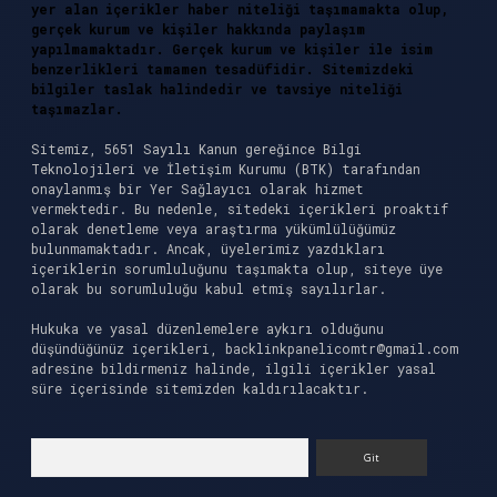
yer alan içerikler haber niteliği taşımamakta olup,
gerçek kurum ve kişiler hakkında paylaşım
yapılmamaktadır. Gerçek kurum ve kişiler ile isim
benzerlikleri tamamen tesadüfidir. Sitemizdeki
bilgiler taslak halindedir ve tavsiye niteliği
taşımazlar.
Sitemiz, 5651 Sayılı Kanun gereğince Bilgi
Teknolojileri ve İletişim Kurumu (BTK) tarafından
onaylanmış bir Yer Sağlayıcı olarak hizmet
vermektedir. Bu nedenle, sitedeki içerikleri proaktif
olarak denetleme veya araştırma yükümlülüğümüz
bulunmamaktadır. Ancak, üyelerimiz yazdıkları
içeriklerin sorumluluğunu taşımakta olup, siteye üye
olarak bu sorumluluğu kabul etmiş sayılırlar.
Hukuka ve yasal düzenlemelere aykırı olduğunu
düşündüğünüz içerikleri,
backlinkpanelicomtr@gmail.com
adresine bildirmeniz halinde, ilgili içerikler yasal
süre içerisinde sitemizden kaldırılacaktır.
Arama