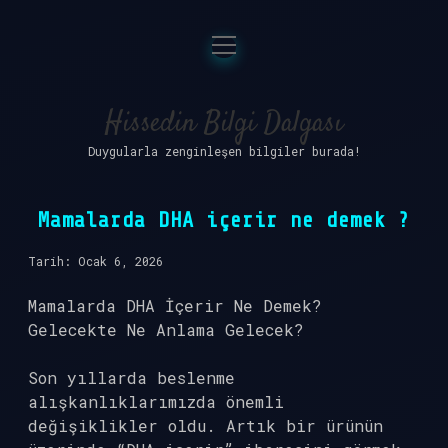
menüyü
Anasayfa
aç
Gizlilik Politikası
Hissedin Bilgi Dalgası
Duygularla zenginleşen bilgiler burada!
Yasal Uyarı
Hakkımızda
Mamalarda DHA içerir ne demek ?
Tarih: Ocak 6, 2026
Mamalarda DHA İçerir Ne Demek?
Gelecekte Ne Anlama Gelecek?
Son yıllarda beslenme
alışkanlıklarımızda önemli
değişiklikler oldu. Artık bir ürünün