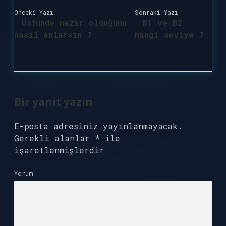
Önceki Yazı
Sonraki Yazı
Üstünde nazar olduğunu
B1 ve B2
nasıl anlarsın ?
hangi seviye ?
Bir yanıt yazın
E-posta adresiniz yayınlanmayacak.
Gerekli alanlar
*
ile
işaretlenmişlerdir
Yorum