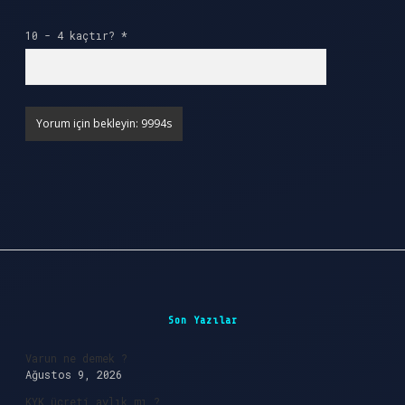
10 - 4 kaçtır?
*
Sidebar
Son Yazılar
Varun ne demek ?
Ağustos 9, 2026
KYK ücreti aylık mı ?