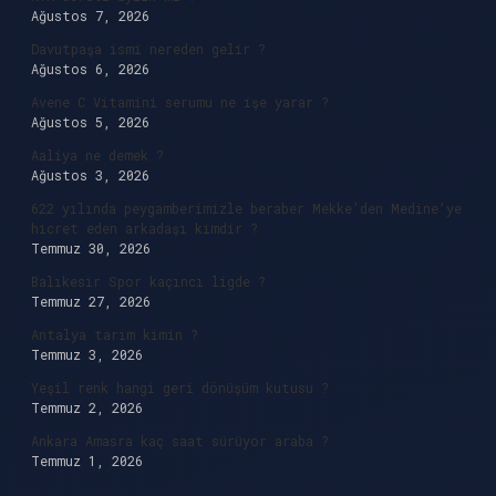
Ağustos 7, 2026
Davutpaşa ismi nereden gelir ?
Ağustos 6, 2026
Avene C Vitamini serumu ne işe yarar ?
Ağustos 5, 2026
Aaliya ne demek ?
Ağustos 3, 2026
622 yılında peygamberimizle beraber Mekke’den Medine’ye
hicret eden arkadaşı kimdir ?
Temmuz 30, 2026
Balıkesir Spor kaçıncı ligde ?
Temmuz 27, 2026
Antalya tarım kimin ?
Temmuz 3, 2026
Yeşil renk hangi geri dönüşüm kutusu ?
Temmuz 2, 2026
Ankara Amasra kaç saat sürüyor araba ?
Temmuz 1, 2026