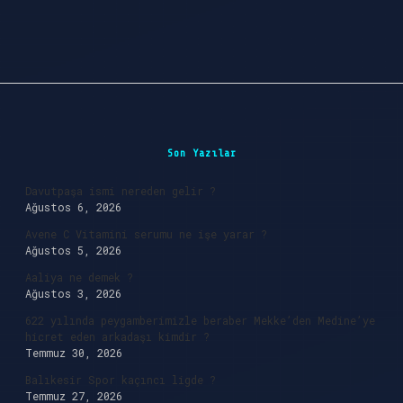
Sidebar
Son Yazılar
Davutpaşa ismi nereden gelir ?
Ağustos 6, 2026
Avene C Vitamini serumu ne işe yarar ?
Ağustos 5, 2026
Aaliya ne demek ?
Ağustos 3, 2026
622 yılında peygamberimizle beraber Mekke’den Medine’ye
hicret eden arkadaşı kimdir ?
Temmuz 30, 2026
Balıkesir Spor kaçıncı ligde ?
Temmuz 27, 2026