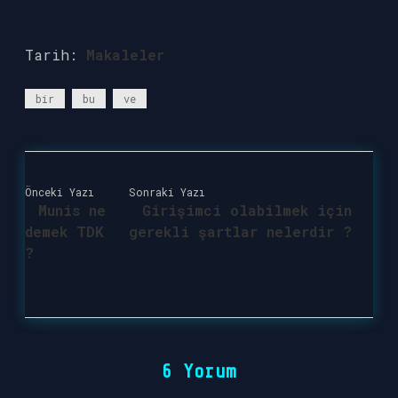
Tarih:
Makaleler
bir
bu
ve
Önceki Yazı
Sonraki Yazı
Munis ne
Girişimci olabilmek için
demek TDK
gerekli şartlar nelerdir ?
?
6 Yorum