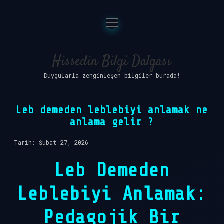
menüyü
Anasayfa
aç
Gizlilik Politikası
Hissedin Bilgi Dalgası
Duygularla zenginleşen bilgiler burada!
Yasal Uyarı
Hakkımızda
Leb demeden leblebiyi anlamak ne
anlama gelir ?
Tarih: Şubat 27, 2026
Leb Demeden
Leblebiyi Anlamak:
Pedagojik Bir