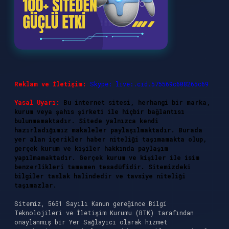
Reklam ve İletişim:
Skype: live:.cid.575569c608265c69
Yasal Uyarı:
Bu internet sitesi, herhangi bir marka,
kurum veya şahıs şirketi ile hiçbir bağlantısı
bulunmamaktadır. Sitede yalnızca kendi
hazırladığımız makaleler paylaşılmaktadır. Burada
yer alan içerikler haber niteliği taşımamakta olup,
gerçek kurum ve kişiler hakkında paylaşım
yapılmamaktadır. Gerçek kurum ve kişiler ile isim
benzerlikleri tamamen tesadüfidir. Sitemizdeki
bilgiler taslak halindedir ve tavsiye niteliği
taşımazlar.
Sitemiz, 5651 Sayılı Kanun gereğince Bilgi
Teknolojileri ve İletişim Kurumu (BTK) tarafından
onaylanmış bir Yer Sağlayıcı olarak hizmet