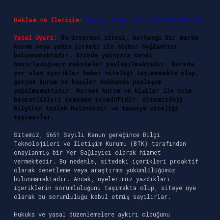
Reklam ve İletişim:
Skype: live:.cid.575569c608265c69
Yasal Uyarı:
Bu internet sitesi, herhangi bir marka,
kurum veya şahıs şirketi ile hiçbir bağlantısı
bulunmamaktadır. Sitede yalnızca kendi
hazırladığımız makaleler paylaşılmaktadır. Burada
yer alan içerikler haber niteliği taşımamakta olup,
gerçek kurum ve kişiler hakkında paylaşım
yapılmamaktadır. Gerçek kurum ve kişiler ile isim
benzerlikleri tamamen tesadüfidir. Sitemizdeki
bilgiler taslak halindedir ve tavsiye niteliği
taşımazlar.
Sitemiz, 5651 Sayılı Kanun gereğince Bilgi
Teknolojileri ve İletişim Kurumu (BTK) tarafından
onaylanmış bir Yer Sağlayıcı olarak hizmet
vermektedir. Bu nedenle, sitedeki içerikleri proaktif
olarak denetleme veya araştırma yükümlülüğümüz
bulunmamaktadır. Ancak, üyelerimiz yazdıkları
içeriklerin sorumluluğunu taşımakta olup, siteye üye
olarak bu sorumluluğu kabul etmiş sayılırlar.
Hukuka ve yasal düzenlemelere aykırı olduğunu