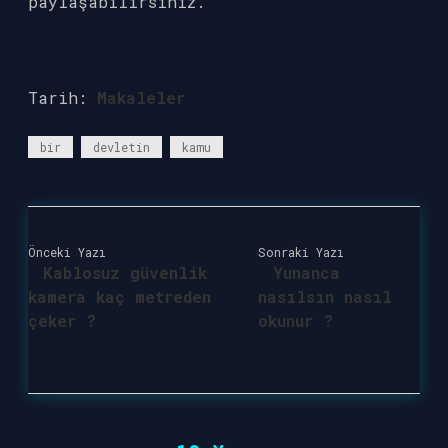
paylaşabilirsiniz.
Tarih:
Makaleler
bir
devletin
kamu
Önceki Yazı
Sonraki Yazı
Kablosuz güvenlik
Yunanca
kamera kaç metreden
nasılsın nasıl
çeker ?
okunur ?