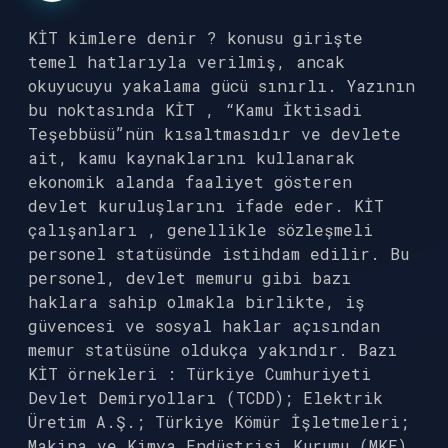
KİT kimlere denir ? konusu girişte
temel hatlarıyla verilmiş, ancak
okuyucuyu yakalama gücü sınırlı. Yazının
bu noktasında KİT , “Kamu İktisadi
Teşebbüsü”nün kısaltmasıdır ve devlete
ait, kamu kaynaklarını kullanarak
ekonomik alanda faaliyet gösteren
devlet kuruluşlarını ifade eder. KİT
çalışanları , genellikle sözleşmeli
personel statüsünde istihdam edilir. Bu
personel, devlet memuru gibi bazı
haklara sahip olmakla birlikte, iş
güvencesi ve sosyal haklar açısından
memur statüsüne oldukça yakındır. Bazı
KİT örnekleri : Türkiye Cumhuriyeti
Devlet Demiryolları (TCDD); Elektrik
Üretim A.Ş.; Türkiye Kömür İşletmeleri;
Makina ve Kimya Endüstrisi Kurumu (MKE).