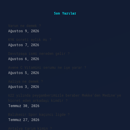
Sidebar
Son Yazılar
Varun ne demek ?
Ağustos 9, 2026
KYK ücreti aylık mı ?
Ağustos 7, 2026
Davutpaşa ismi nereden gelir ?
Ağustos 6, 2026
Avene C Vitamini serumu ne işe yarar ?
Ağustos 5, 2026
Aaliya ne demek ?
Ağustos 3, 2026
622 yılında peygamberimizle beraber Mekke’den Medine’ye
hicret eden arkadaşı kimdir ?
Temmuz 30, 2026
Balıkesir Spor kaçıncı ligde ?
Temmuz 27, 2026
Antalya tarım kimin ?