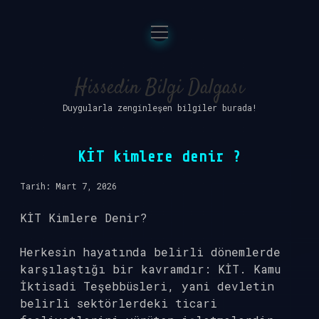
menüyü
Anasayfa
aç
Gizlilik Politikası
Hissedin Bilgi Dalgası
Duygularla zenginleşen bilgiler burada!
Yasal Uyarı
Hakkımızda
KİT kimlere denir ?
Tarih: Mart 7, 2026
KİT Kimlere Denir?
Herkesin hayatında belirli dönemlerde
karşılaştığı bir kavramdır: KİT. Kamu
İktisadi Teşebbüsleri, yani devletin
belirli sektörlerdeki ticari