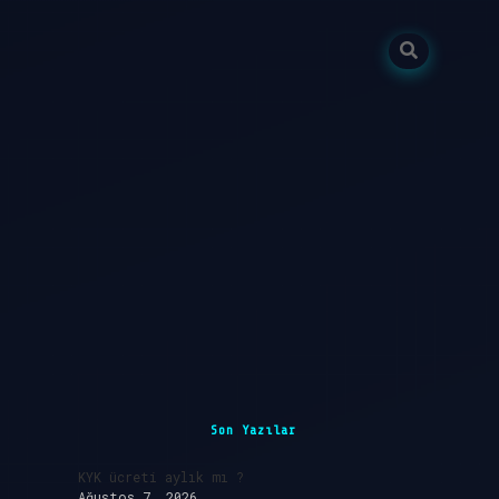
Sidebar
Son Yazılar
KYK ücreti aylık mı ?
Ağustos 7, 2026