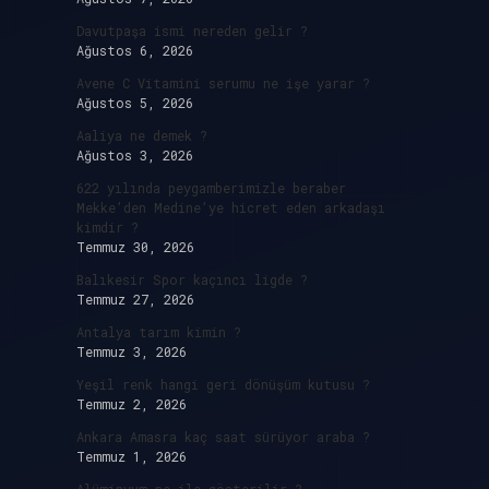
Davutpaşa ismi nereden gelir ?
Ağustos 6, 2026
Avene C Vitamini serumu ne işe yarar ?
Ağustos 5, 2026
Aaliya ne demek ?
Ağustos 3, 2026
622 yılında peygamberimizle beraber
Mekke’den Medine’ye hicret eden arkadaşı
kimdir ?
Temmuz 30, 2026
Balıkesir Spor kaçıncı ligde ?
Temmuz 27, 2026
Antalya tarım kimin ?
Temmuz 3, 2026
Yeşil renk hangi geri dönüşüm kutusu ?
Temmuz 2, 2026
Ankara Amasra kaç saat sürüyor araba ?
Temmuz 1, 2026