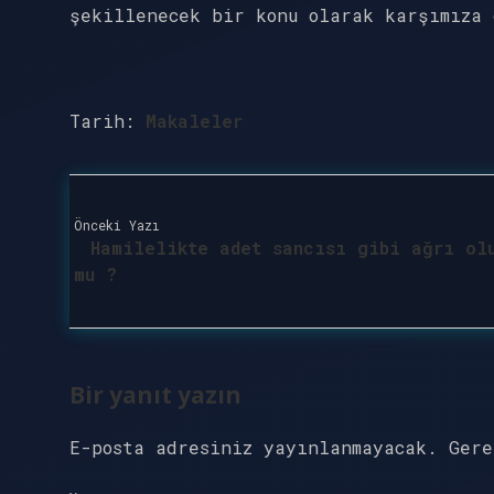
şekillenecek bir konu olarak karşımıza 
Tarih:
Makaleler
Önceki Yazı
Hamilelikte adet sancısı gibi ağrı ol
mu ?
Bir yanıt yazın
E-posta adresiniz yayınlanmayacak.
Ger