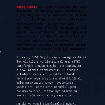
Yasal Uyarı:
Bu internet sitesi, herhangi
bir marka, kurum veya şahıs şirketi ile
hiçbir bağlantısı bulunmamaktadır. Sitede
ş
yalnızca kendi hazırladığımız makaleler
paylaşılmaktadır. Burada yer alan
içerikler haber niteliği taşımamakta olup,
gerçek kurum ve kişiler hakkında paylaşım
yapılmamaktadır. Gerçek kurum ve kişiler
ile isim benzerlikleri tamamen
tesadüfidir. Sitemizdeki bilgiler taslak
halindedir ve tavsiye niteliği taşımazlar.
n
Sitemiz, 5651 Sayılı Kanun gereğince Bilgi
Teknolojileri ve İletişim Kurumu (BTK)
tarafından onaylanmış bir Yer Sağlayıcı
olarak hizmet vermektedir. Bu nedenle,
sitedeki içerikleri proaktif olarak
denetleme veya araştırma yükümlülüğümüz
bulunmamaktadır. Ancak, üyelerimiz
yazdıkları içeriklerin sorumluluğunu
taşımakta olup, siteye üye olarak bu
sorumluluğu kabul etmiş sayılırlar.
Hukuka ve yasal düzenlemelere aykırı