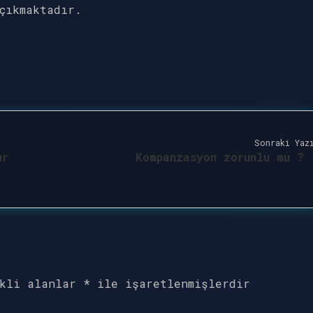
çıkmaktadır.
Sonraki Yaz
ur
Kompanzasyon zorunlu mu ?
ekli alanlar
*
ile işaretlenmişlerdir