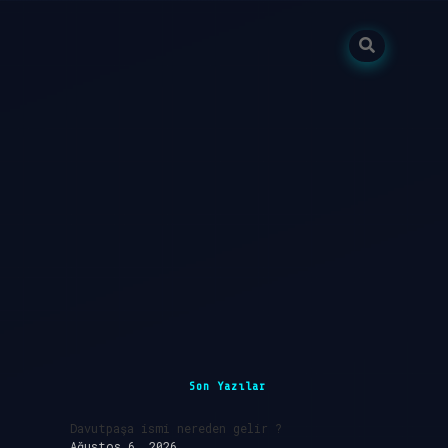
Sidebar
Son Yazılar
Davutpaşa ismi nereden gelir ?
Ağustos 6, 2026