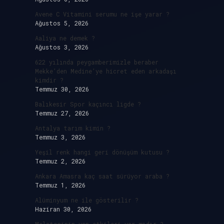
Avene C Vitamini serumu ne işe yarar ?
Ağustos 5, 2026
Aaliya ne demek ?
Ağustos 3, 2026
622 yılında peygamberimizle beraber
Mekke’den Medine’ye hicret eden arkadaşı
kimdir ?
Temmuz 30, 2026
Balıkesir Spor kaçıncı ligde ?
Temmuz 27, 2026
Antalya tarım kimin ?
Temmuz 3, 2026
Yeşil renk hangi geri dönüşüm kutusu ?
Temmuz 2, 2026
Ankara Amasra kaç saat sürüyor araba ?
Temmuz 1, 2026
Alüminyum ne ile gösterilir ?
Haziran 30, 2026