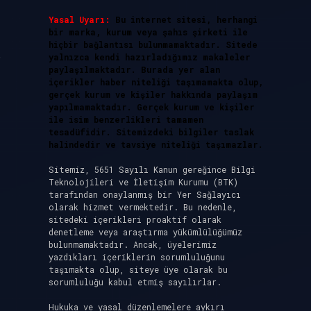
Yasal Uyarı:
Bu internet sitesi, herhangi
bir marka, kurum veya şahıs şirketi ile
hiçbir bağlantısı bulunmamaktadır. Sitede
.
yalnızca kendi hazırladığımız makaleler
paylaşılmaktadır. Burada yer alan
içerikler haber niteliği taşımamakta olup,
gerçek kurum ve kişiler hakkında paylaşım
yapılmamaktadır. Gerçek kurum ve kişiler
ile isim benzerlikleri tamamen
tesadüfidir. Sitemizdeki bilgiler taslak
halindedir ve tavsiye niteliği taşımazlar.
Sitemiz, 5651 Sayılı Kanun gereğince Bilgi
Teknolojileri ve İletişim Kurumu (BTK)
tarafından onaylanmış bir Yer Sağlayıcı
olarak hizmet vermektedir. Bu nedenle,
sitedeki içerikleri proaktif olarak
denetleme veya araştırma yükümlülüğümüz
bulunmamaktadır. Ancak, üyelerimiz
yazdıkları içeriklerin sorumluluğunu
taşımakta olup, siteye üye olarak bu
sorumluluğu kabul etmiş sayılırlar.
Hukuka ve yasal düzenlemelere aykırı