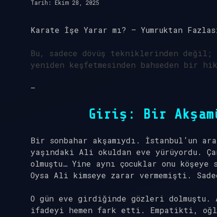
Tarih: Ekim 28, 2025
Karate İşe Yarar mı? – Yumruktan Fazlas
Bu, sadece dövüş tekniklerinden değil; 
yeniden keşfetmesinden bahseden bir hi
—
Giriş: Bir Akşam
Bir sonbahar akşamıydı. İstanbul’un ara
yaşındaki Ali okuldan eve yürüyordu. Ça
olmuştu… Yine aynı çocuklar onu köşeye 
Oysa Ali kimseye zarar vermemişti. Sade
O gün eve girdiğinde gözleri dolmuştu. 
ifadeyi hemen fark etti. Empatikti, oğl