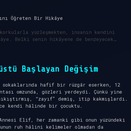
ını Öğreten Bir Hikâye
korkularla yüzleşmekten, insanın kendini
kâye. Belki senin hikâyene de benzeyecek…
üstü Başlayan Değişim
 sokaklarında hafif bir rüzgâr eserken, 12
ntası omzunda, gözleri yerdeydi. Çünkü yine
sıkıştırmış, “zayıf” demiş, itip kakmışlardı.
ce kendi hâlinde bir çocuktu.
Annesi Elif, her zamanki gibi onun yüzündeki
unun ruh hâlini kelimeler olmadan da