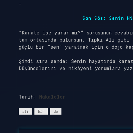
—
Son Söz: Senin Hi
“Karate işe yarar mı?” sorusunun cevabı
tam ortasında bulursun. Tıpkı Ali gibi 
güçlü bir “sen” yaratmak için o dojo ka
Şimdi sıra sende: Senin hayatında kara
Düşüncelerini ve hikâyeni yorumlara ya
Tarih:
Makaleler
ali
bir
de