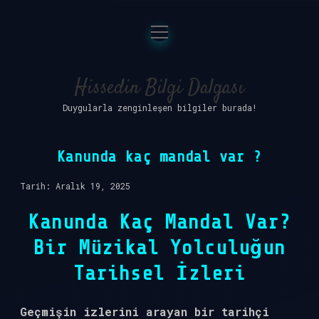
menüyü
Anasayfa
aç
Gizlilik Politikası
Hissedin Bilgi Dalgası
Duygularla zenginleşen bilgiler burada!
Yasal Uyarı
Hakkımızda
Kanunda kaç mandal var ?
Tarih: Aralık 19, 2025
Kanunda Kaç Mandal Var?
Bir Müzikal Yolculuğun
Tarihsel İzleri
Geçmişin izlerini arayan bir tarihçi