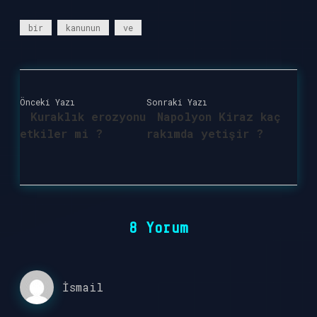
bir
kanunun
ve
Önceki Yazı
Sonraki Yazı
Kuraklık erozyonu
Napolyon Kiraz kaç
etkiler mi ?
rakımda yetişir ?
8 Yorum
İsmail