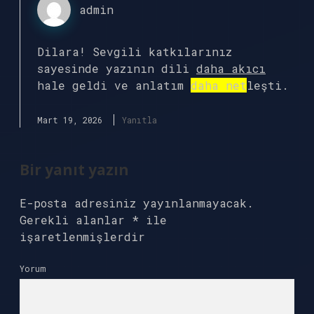
admin
Dilara! Sevgili katkılarınız
sayesinde yazının dili
daha akıcı
hale geldi ve anlatım
daha net
leşti.
Mart 19, 2026
Yanıtla
Bir yanıt yazın
E-posta adresiniz yayınlanmayacak.
Gerekli alanlar
*
ile
işaretlenmişlerdir
Yorum