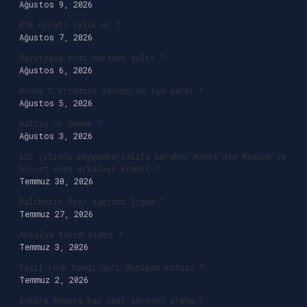
Ağustos 9, 2026
KYK ücreti aylık mı ?
Ağustos 7, 2026
Davutpaşa ismi nereden gelir ?
Ağustos 6, 2026
Avene C Vitamini serumu ne işe yarar ?
Ağustos 5, 2026
Aaliya ne demek ?
Ağustos 3, 2026
622 yılında peygamberimizle beraber Mekke’den Medine’ye
hicret eden arkadaşı kimdir ?
Temmuz 30, 2026
Balıkesir Spor kaçıncı ligde ?
Temmuz 27, 2026
Antalya tarım kimin ?
Temmuz 3, 2026
Yeşil renk hangi geri dönüşüm kutusu ?
Temmuz 2, 2026
Ankara Amasra kaç saat sürüyor araba ?