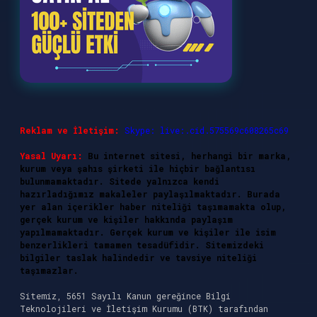
Reklam ve İletişim:
Skype: live:.cid.575569c608265c69
Yasal Uyarı:
Bu internet sitesi, herhangi bir marka,
kurum veya şahıs şirketi ile hiçbir bağlantısı
bulunmamaktadır. Sitede yalnızca kendi
hazırladığımız makaleler paylaşılmaktadır. Burada
yer alan içerikler haber niteliği taşımamakta olup,
gerçek kurum ve kişiler hakkında paylaşım
yapılmamaktadır. Gerçek kurum ve kişiler ile isim
benzerlikleri tamamen tesadüfidir. Sitemizdeki
bilgiler taslak halindedir ve tavsiye niteliği
taşımazlar.
Sitemiz, 5651 Sayılı Kanun gereğince Bilgi
Teknolojileri ve İletişim Kurumu (BTK) tarafından