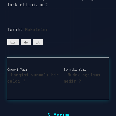
fark ettiniz mi?
Tarih:
Makaleler
bir
de
lt
Önceki Yazı
Sonraki Yazı
Hangisi vurmalı bir
Müdek açılımı
çalgı ?
nedir ?
6 Yorum