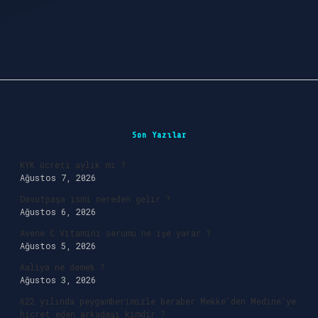
Sidebar
Son Yazılar
KYK ücreti aylık mı ?
Ağustos 7, 2026
Davutpaşa ismi nereden gelir ?
Ağustos 6, 2026
Avene C Vitamini serumu ne işe yarar ?
Ağustos 5, 2026
Aaliya ne demek ?
Ağustos 3, 2026
622 yılında peygamberimizle beraber Mekke’den Medine’ye
hicret eden arkadaşı kimdir ?