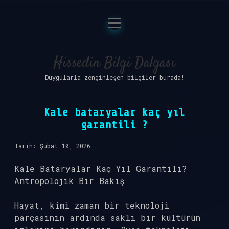
menüyü
Anasayfa
aç
Gizlilik Politikası
Hissedin Bilgi Dalgası
Duygularla zenginleşen bilgiler burada!
Yasal Uyarı
Hakkımızda
Kale bataryalar kaç yıl
garantili ?
Tarih: Şubat 10, 2026
Kale Bataryalar Kaç Yıl Garantili?
Antropolojik Bir Bakış
Hayat, kimi zaman bir teknoloji
parçasının ardında saklı bir kültürün