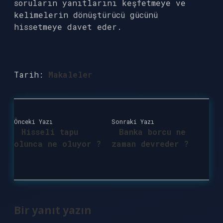
soruların yanıtlarını keşfetmeye ve
kelimelerin dönüştürücü gücünü
hissetmeye davet eder.
Tarih:
Makaleler
Önceki Yazı
Sonraki Yazı
Hisseli tapu
Banka borcu ne
olunca ne oluyor ?
zaman devreder ?
Bir yanıt yazın