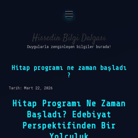
menüyü
Anasayfa
aç
Gizlilik Politikası
Hissedin Bilgi Dalgası
Duygularla zenginleşen bilgiler burada!
Yasal Uyarı
Hakkımızda
Hitap programı ne zaman başladı
?
Tarih: Mart 22, 2026
Hitap Programı Ne Zaman
Başladı? Edebiyat
Perspektifinden Bir
Yolculuk