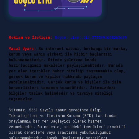
Reklam ve İletişim:
Skype: live:.cid.575569c608265c69
Yasal Uyarı:
Bu internet sitesi, herhangi bir marka,
kurum veya şahıs şirketi ile hiçbir bağlantısı
bulunmamaktadır. Sitede yalnızca kendi
hazırladığımız makaleler paylaşılmaktadır. Burada
yer alan içerikler haber niteliği taşımamakta olup,
gerçek kurum ve kişiler hakkında paylaşım
yapılmamaktadır. Gerçek kurum ve kişiler ile isim
benzerlikleri tamamen tesadüfidir. Sitemizdeki
bilgiler taslak halindedir ve tavsiye niteliği
taşımazlar.
Sitemiz, 5651 Sayılı Kanun gereğince Bilgi
Teknolojileri ve İletişim Kurumu (BTK) tarafından
onaylanmış bir Yer Sağlayıcı olarak hizmet
vermektedir. Bu nedenle, sitedeki içerikleri proaktif
olarak denetleme veya araştırma yükümlülüğümüz
bulunmamaktadır. Ancak, üyelerimiz yazdıkları