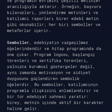
ve programın evrimini çeşitli metinler
aracılığıyla aktarır. Örneğin, başvuru
kılavuzları, yönlendirme metinleri ve
katılımcı raporları birer edebî metin
gibi okunabilir; her biri semboller ve
metaforlar içerir.
Semboller
, edebiyatın vazgeçilmez
öğelerindendir ve hitap programında da
öne çıkar. Program logosu, başlangıç
törenleri ve sertifika törenleri,
yalnızca kurumsal göstergeler değil,
aynı zamanda motivasyon ve aidiyet
duygusunu güçlendiren sembolik
öğelerdir. Bu semboller, katılımcının
programla ilişkisini anlamlandırır ve
bir tür edebiyat sahnesi yaratır:
birey, metnin içinde aktif bir karakter
haline gelir.