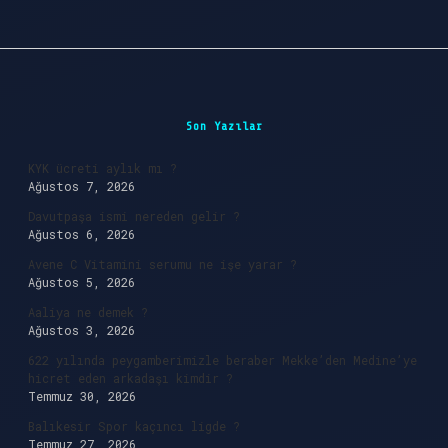
Sidebar
Son Yazılar
KYK ücreti aylık mı ?
Ağustos 7, 2026
Davutpaşa ismi nereden gelir ?
Ağustos 6, 2026
Avene C Vitamini serumu ne işe yarar ?
Ağustos 5, 2026
Aaliya ne demek ?
Ağustos 3, 2026
622 yılında peygamberimizle beraber Mekke’den Medine’ye
hicret eden arkadaşı kimdir ?
Temmuz 30, 2026
Balıkesir Spor kaçıncı ligde ?
Temmuz 27, 2026