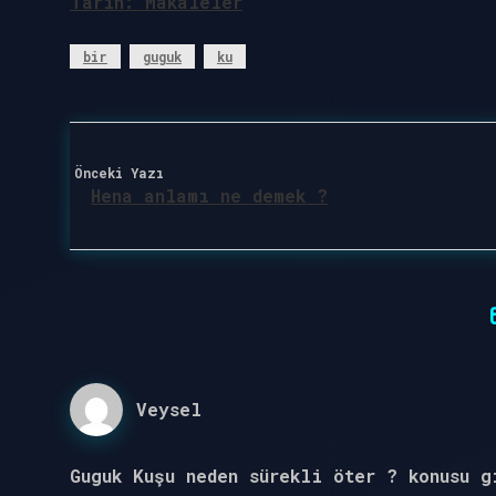
Tarih:
Makaleler
bir
guguk
ku
Önceki Yazı
Hena anlamı ne demek ?
Veysel
Guguk Kuşu neden sürekli öter ? konusu 