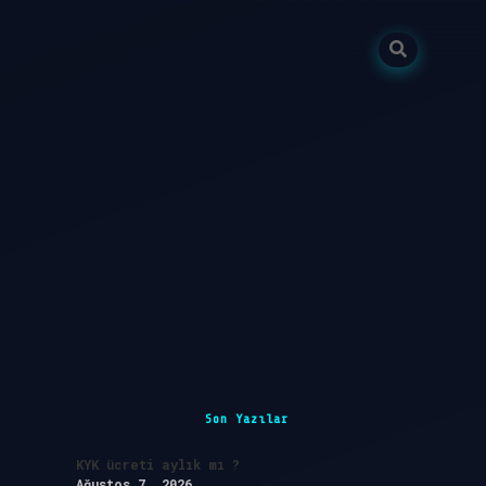
Sidebar
Son Yazılar
KYK ücreti aylık mı ?
Ağustos 7, 2026