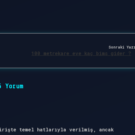
Sonraki Yaz
100 metrekare eve kaç bims gider ?
6 Yorum
girişte temel hatlarıyla verilmiş, ancak