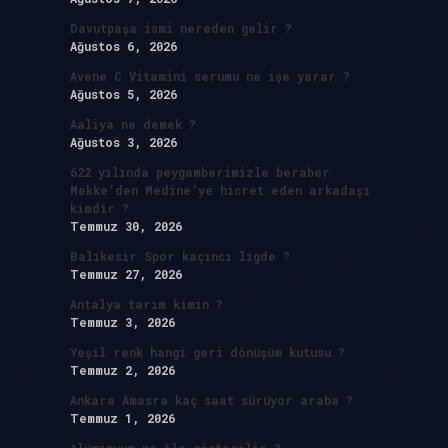
Davutpaşa ismi nereden gelir ?
Ağustos 6, 2026
Avene C Vitamini serumu ne işe yarar ?
Ağustos 5, 2026
Aaliya ne demek ?
Ağustos 3, 2026
622 yılında peygamberimizle beraber
Mekke’den Medine’ye hicret eden arkadaşı
kimdir ?
Temmuz 30, 2026
Balıkesir Spor kaçıncı ligde ?
Temmuz 27, 2026
Antalya tarım kimin ?
Temmuz 3, 2026
Yeşil renk hangi geri dönüşüm kutusu ?
Temmuz 2, 2026
Ankara Amasra kaç saat sürüyor araba ?
Temmuz 1, 2026