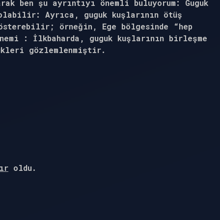
arak ben şu ayrıntıyı önemli buluyorum: Guguk
olabilir: Ayrıca, guguk kuşlarının ötüş
österebilir; örneğin, Ege bölgesinde “hep
nemi : İlkbaharda, guguk kuşlarının birleşme
ükleri gözlemlenmiştir.
ır
oldu.