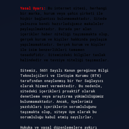
Yasal Uyarı:
Bu internet sitesi, herhangi
bir marka, kurum veya şahıs şirketi ile
hiçbir bağlantısı bulunmamaktadır. Sitede
yalnızca kendi hazırladığımız makaleler
paylaşılmaktadır. Burada yer alan
içerikler haber niteliği taşımamakta olup,
gerçek kurum ve kişiler hakkında paylaşım
yapılmamaktadır. Gerçek kurum ve kişiler
ile isim benzerlikleri tamamen
tesadüfidir. Sitemizdeki bilgiler taslak
halindedir ve tavsiye niteliği taşımazlar.
Sitemiz, 5651 Sayılı Kanun gereğince Bilgi
Teknolojileri ve İletişim Kurumu (BTK)
tarafından onaylanmış bir Yer Sağlayıcı
olarak hizmet vermektedir. Bu nedenle,
sitedeki içerikleri proaktif olarak
denetleme veya araştırma yükümlülüğümüz
bulunmamaktadır. Ancak, üyelerimiz
yazdıkları içeriklerin sorumluluğunu
taşımakta olup, siteye üye olarak bu
sorumluluğu kabul etmiş sayılırlar.
Hukuka ve yasal düzenlemelere aykırı