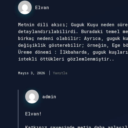
Elvan
Metnin dili akıcı; Guguk Kuşu neden sür
detaylandırılabilirdi. Buradaki temel me
birkaç nedeni olabilir: Ayrıca, guguk k
değişiklik gösterebilir; örneğin, Ege b
Üreme dönemi : İlkbaharda, guguk kuşlar
istekli öttükleri gözlemlenmiştir..
Mayıs 3, 2026
Yanıtla
admin
Elvan!
Katkınız sayesinde metin
daha anlaşıl