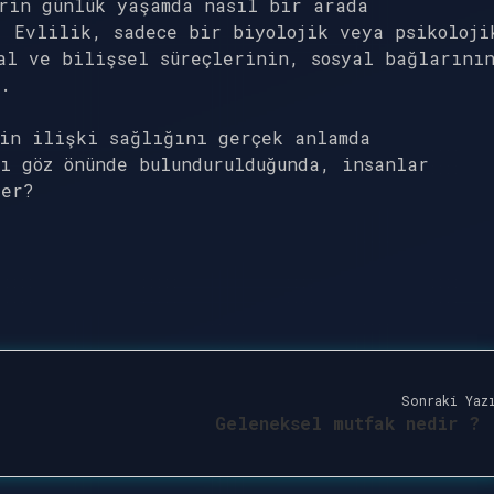
rin günlük yaşamda nasıl bir arada
 Evlilik, sadece bir biyolojik veya psikoloji
al ve bilişsel süreçlerinin, sosyal bağlarını
r.
rin ilişki sağlığını gerçek anlamda
ı göz önünde bulundurulduğunda, insanlar
ler?
Sonraki Yaz
Geleneksel mutfak nedir ?