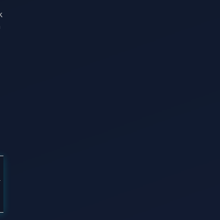
k
n
ı