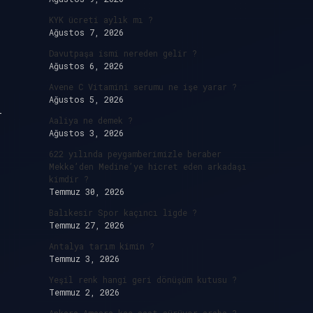
KYK ücreti aylık mı ?
Ağustos 7, 2026
Davutpaşa ismi nereden gelir ?
Ağustos 6, 2026
Avene C Vitamini serumu ne işe yarar ?
Ağustos 5, 2026
l
Aaliya ne demek ?
Ağustos 3, 2026
622 yılında peygamberimizle beraber
Mekke’den Medine’ye hicret eden arkadaşı
kimdir ?
Temmuz 30, 2026
Balıkesir Spor kaçıncı ligde ?
Temmuz 27, 2026
Antalya tarım kimin ?
Temmuz 3, 2026
Yeşil renk hangi geri dönüşüm kutusu ?
Temmuz 2, 2026