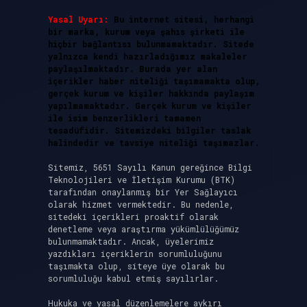
Yasal Uyarı:
Bu internet sitesi, herhangi
bir marka, kurum veya şahıs şirketi ile
hiçbir bağlantısı bulunmamaktadır. Sitede
yalnızca kendi hazırladığımız makaleler
paylaşılmaktadır. Burada yer alan
içerikler haber niteliği taşımamakta olup,
gerçek kurum ve kişiler hakkında paylaşım
yapılmamaktadır. Gerçek kurum ve kişiler
ile isim benzerlikleri tamamen
tesadüfidir. Sitemizdeki bilgiler taslak
halindedir ve tavsiye niteliği taşımazlar.
Sitemiz, 5651 Sayılı Kanun gereğince Bilgi
Teknolojileri ve İletişim Kurumu (BTK)
tarafından onaylanmış bir Yer Sağlayıcı
olarak hizmet vermektedir. Bu nedenle,
sitedeki içerikleri proaktif olarak
denetleme veya araştırma yükümlülüğümüz
bulunmamaktadır. Ancak, üyelerimiz
yazdıkları içeriklerin sorumluluğunu
taşımakta olup, siteye üye olarak bu
sorumluluğu kabul etmiş sayılırlar.
Hukuka ve yasal düzenlemelere aykırı