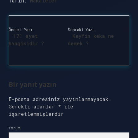
Tarih:
Makaleler
Önceki Yazı
Sonraki Yazı
171 ayet
Keyfin keka ne
hangisidir ?
demek ?
Bir yanıt yazın
E-posta adresiniz yayınlanmayacak.
Gerekli alanlar
*
ile
işaretlenmişlerdir
Yorum