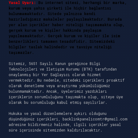
Yasal Uyarı:
Bu internet sitesi, herhangi bir marka,
kurum veya şahıs şirketi ile hiçbir bağlantısı
bulunmamaktadır. Sitede yalnızca kendi
hazırladığımız makaleler paylaşılmaktadır. Burada
yer alan içerikler haber niteliği taşımamakta olup,
gerçek kurum ve kişiler hakkında paylaşım
yapılmamaktadır. Gerçek kurum ve kişiler ile isim
benzerlikleri tamamen tesadüfidir. Sitemizdeki
bilgiler taslak halindedir ve tavsiye niteliği
taşımazlar.
Sitemiz, 5651 Sayılı Kanun gereğince Bilgi
Teknolojileri ve İletişim Kurumu (BTK) tarafından
onaylanmış bir Yer Sağlayıcı olarak hizmet
vermektedir. Bu nedenle, sitedeki içerikleri proaktif
olarak denetleme veya araştırma yükümlülüğümüz
bulunmamaktadır. Ancak, üyelerimiz yazdıkları
içeriklerin sorumluluğunu taşımakta olup, siteye üye
olarak bu sorumluluğu kabul etmiş sayılırlar.
Hukuka ve yasal düzenlemelere aykırı olduğunu
düşündüğünüz içerikleri,
backlinkpanelicomtr@gmail.com
adresine bildirmeniz halinde, ilgili içerikler yasal
süre içerisinde sitemizden kaldırılacaktır.