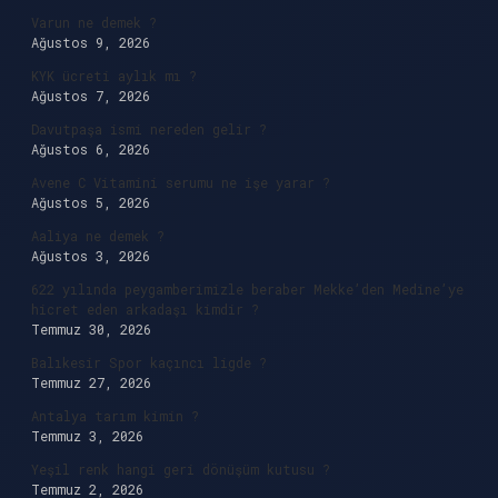
Varun ne demek ?
Ağustos 9, 2026
KYK ücreti aylık mı ?
Ağustos 7, 2026
Davutpaşa ismi nereden gelir ?
Ağustos 6, 2026
Avene C Vitamini serumu ne işe yarar ?
Ağustos 5, 2026
Aaliya ne demek ?
Ağustos 3, 2026
622 yılında peygamberimizle beraber Mekke’den Medine’ye
hicret eden arkadaşı kimdir ?
Temmuz 30, 2026
Balıkesir Spor kaçıncı ligde ?
Temmuz 27, 2026
Antalya tarım kimin ?
Temmuz 3, 2026
Yeşil renk hangi geri dönüşüm kutusu ?
Temmuz 2, 2026