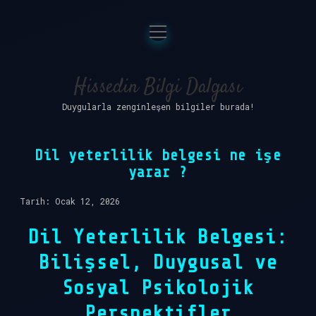
menüyü
Anasayfa
aç
Gizlilik Politikası
Hissedin Bilgi Dalgası
Duygularla zenginleşen bilgiler burada!
Yasal Uyarı
Hakkımızda
Dil yeterlilik belgesi ne işe
yarar ?
Tarih: Ocak 12, 2026
Dil Yeterlilik Belgesi:
Bilişsel, Duygusal ve
Sosyal Psikolojik
Perspektifler