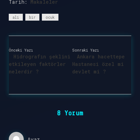
Tarih:
Makaleler
ali
bir
ocuk
Önceki Yazı
Sonraki Yazı
Hidrografın şeklini
Ankara hacettepe
etkileyen faktörler
Hastanesi özel mi
nelerdir ?
devlet mi ?
8 Yorum
Ayaz