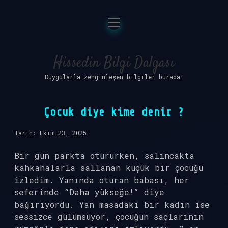
menüyü
Anasayfa
aç
Gizlilik Politikası
Hissedin Bilgi Dalgası
Duygularla zenginleşen bilgiler burada!
Yasal Uyarı
Hakkımızda
Çocuk diye kime denir ?
Tarih: Ekim 23, 2025
Bir gün parkta otururken, salıncakta
kahkahalarla sallanan küçük bir çocuğu
izledim. Yanında oturan babası, her
seferinde “Daha yükseğe!” diye
bağırıyordu. Yan masadaki bir kadın ise
sessizce gülümsüyor, çocuğun saçlarının