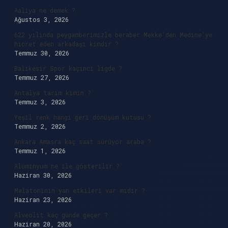
Aaliya ne demek ?
Ağustos 3, 2026
622 yılında peygamberimizle beraber Mekke’den Medine’ye
hicret eden arkadaşı kimdir ?
Temmuz 30, 2026
Balıkesir Spor kaçıncı ligde ?
Temmuz 27, 2026
Antalya tarım kimin ?
Temmuz 3, 2026
Yeşil renk hangi geri dönüşüm kutusu ?
Temmuz 2, 2026
Ankara Amasra kaç saat sürüyor araba ?
Temmuz 1, 2026
Alüminyum ne ile gösterilir ?
Haziran 30, 2026
Melatoninin yan etkileri var mıdır ?
Haziran 23, 2026
Alveolit kaç günde geçer ?
Haziran 20, 2026