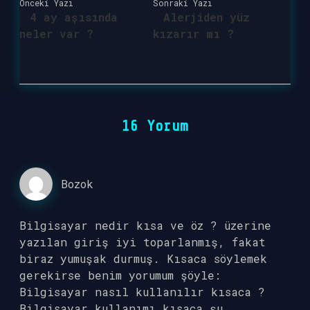
Önceki Yazı
Sonraki Yazı
4 ay aşısında
Alerjiden yüz
neler var ?
kızarır mı ?
16 Yorum
Bozok
Bilgisayar nedir kısa ve öz ? üzerine
yazılan giriş iyi toparlanmış, fakat
biraz yumuşak durmuş. Kısaca söylemek
gerekirse benim yorumum şöyle:
Bilgisayar nasıl kullanılır kısaca ?
Bilgisayar kullanımı kısaca şu