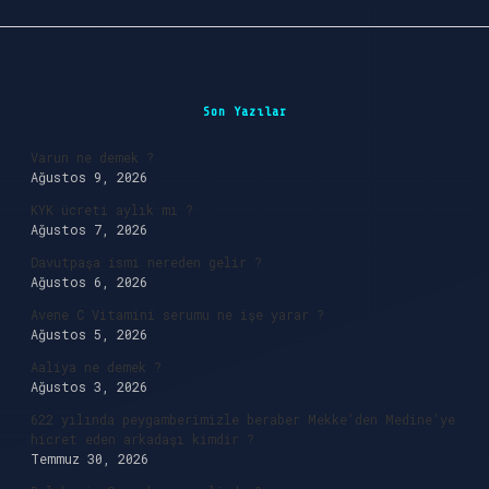
Sidebar
Son Yazılar
Varun ne demek ?
Ağustos 9, 2026
KYK ücreti aylık mı ?
Ağustos 7, 2026
Davutpaşa ismi nereden gelir ?
Ağustos 6, 2026
Avene C Vitamini serumu ne işe yarar ?
Ağustos 5, 2026
Aaliya ne demek ?
Ağustos 3, 2026
622 yılında peygamberimizle beraber Mekke’den Medine’ye
hicret eden arkadaşı kimdir ?
Temmuz 30, 2026