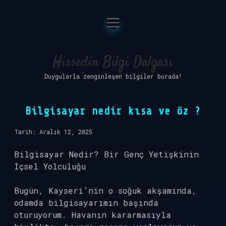
menüyü
Anasayfa
aç
Gizlilik Politikası
Hissedin Bilgi Dalgası
Duygularla zenginleşen bilgiler burada!
Yasal Uyarı
Hakkımızda
Bilgisayar nedir kısa ve öz ?
Tarih: Aralık 12, 2025
Bilgisayar Nedir? Bir Genç Yetişkinin
İçsel Yolculuğu
Bugün, Kayseri’nin o soğuk akşamında,
odamda bilgisayarımın başında
oturuyorum. Havanın kararmasıyla