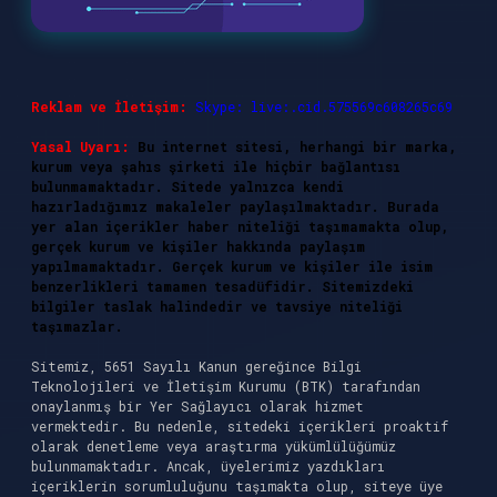
Reklam ve İletişim:
Skype: live:.cid.575569c608265c69
Yasal Uyarı:
Bu internet sitesi, herhangi bir marka,
kurum veya şahıs şirketi ile hiçbir bağlantısı
bulunmamaktadır. Sitede yalnızca kendi
hazırladığımız makaleler paylaşılmaktadır. Burada
yer alan içerikler haber niteliği taşımamakta olup,
gerçek kurum ve kişiler hakkında paylaşım
yapılmamaktadır. Gerçek kurum ve kişiler ile isim
benzerlikleri tamamen tesadüfidir. Sitemizdeki
bilgiler taslak halindedir ve tavsiye niteliği
taşımazlar.
Sitemiz, 5651 Sayılı Kanun gereğince Bilgi
Teknolojileri ve İletişim Kurumu (BTK) tarafından
onaylanmış bir Yer Sağlayıcı olarak hizmet
vermektedir. Bu nedenle, sitedeki içerikleri proaktif
olarak denetleme veya araştırma yükümlülüğümüz
bulunmamaktadır. Ancak, üyelerimiz yazdıkları
içeriklerin sorumluluğunu taşımakta olup, siteye üye