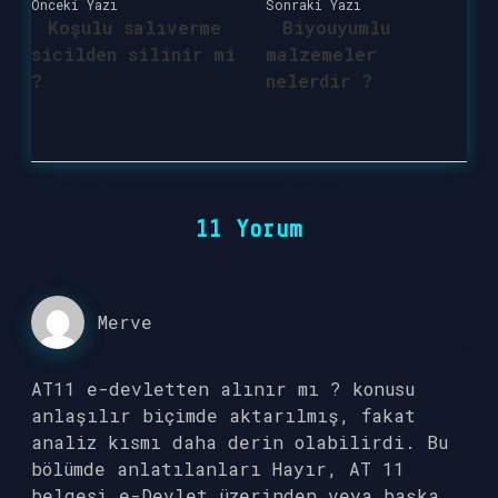
Önceki Yazı
Sonraki Yazı
Koşulu salıverme
Biyouyumlu
sicilden silinir mi
malzemeler
?
nelerdir ?
11 Yorum
Merve
AT11 e-devletten alınır mı ? konusu
anlaşılır biçimde aktarılmış, fakat
analiz kısmı daha derin olabilirdi. Bu
bölümde anlatılanları Hayır, AT 11
belgesi e-Devlet üzerinden veya başka