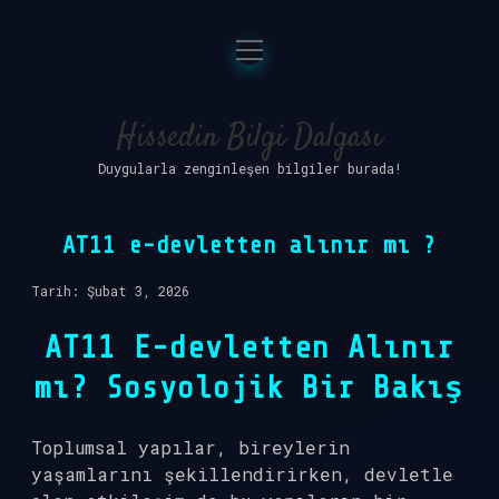
menüyü
Anasayfa
aç
Gizlilik Politikası
Hissedin Bilgi Dalgası
Duygularla zenginleşen bilgiler burada!
Yasal Uyarı
Hakkımızda
AT11 e-devletten alınır mı ?
Tarih: Şubat 3, 2026
AT11 E-devletten Alınır
mı? Sosyolojik Bir Bakış
Toplumsal yapılar, bireylerin
yaşamlarını şekillendirirken, devletle