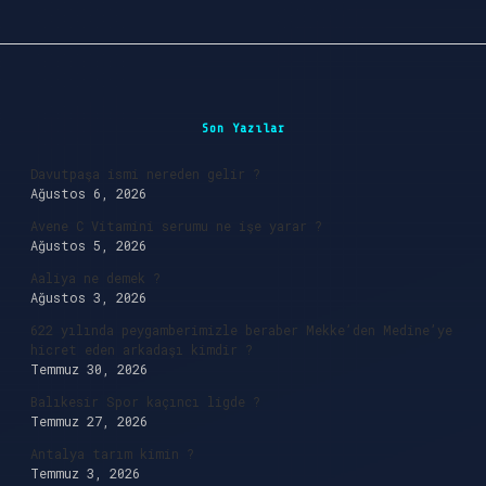
Sidebar
Son Yazılar
Davutpaşa ismi nereden gelir ?
Ağustos 6, 2026
Avene C Vitamini serumu ne işe yarar ?
Ağustos 5, 2026
Aaliya ne demek ?
Ağustos 3, 2026
622 yılında peygamberimizle beraber Mekke’den Medine’ye
hicret eden arkadaşı kimdir ?
Temmuz 30, 2026
Balıkesir Spor kaçıncı ligde ?
Temmuz 27, 2026
Antalya tarım kimin ?
Temmuz 3, 2026