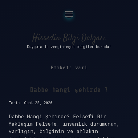
menüyü
Anasayfa
aç
Gizlilik Politikası
Hissedin Bilgi Dalgası
Duygularla zenginleşen bilgiler burada!
Yasal Uyarı
Hakkımızda
Etiket:
varl
Dabbe hangi şehirde ?
Tarih: Ocak 28, 2026
Dabbe Hangi Şehirde? Felsefi Bir
Yaklaşım Felsefe, insanlık durumunun,
varlığın, bilginin ve ahlakın