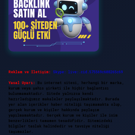
Reklam ve İletişim:
Skype: live:.cid.575569c608265c69
Yasal Uyarı:
Bu internet sitesi, herhangi bir marka,
kurum veya şahıs şirketi ile hiçbir bağlantısı
bulunmamaktadır. Sitede yalnızca kendi
hazırladığımız makaleler paylaşılmaktadır. Burada
yer alan içerikler haber niteliği taşımamakta olup,
gerçek kurum ve kişiler hakkında paylaşım
yapılmamaktadır. Gerçek kurum ve kişiler ile isim
benzerlikleri tamamen tesadüfidir. Sitemizdeki
bilgiler taslak halindedir ve tavsiye niteliği
taşımazlar.