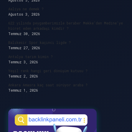
Ağustos 5, 2026
Aaliya ne demek ?
Ağustos 3, 2026
622 yılında peygamberimizle beraber Mekke’den Medine’ye
hicret eden arkadaşı kimdir ?
Temmuz 30, 2026
Balıkesir Spor kaçıncı ligde ?
Temmuz 27, 2026
Antalya tarım kimin ?
Temmuz 3, 2026
Yeşil renk hangi geri dönüşüm kutusu ?
Temmuz 2, 2026
Ankara Amasra kaç saat sürüyor araba ?
Temmuz 1, 2026