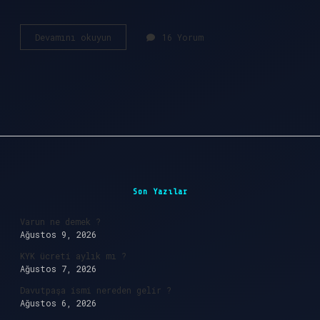
Kürt
Devamını okuyun
16 Yorum
Koçero
kimdir
?
Sidebar
Son Yazılar
Varun ne demek ?
Ağustos 9, 2026
KYK ücreti aylık mı ?
Ağustos 7, 2026
Davutpaşa ismi nereden gelir ?
Ağustos 6, 2026