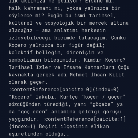
ilk aklınıza ne geliyor? Efsane mi,
halk kahramanı mı, yoksa yalnızca bir
söylence mi? Bugün bu ismi tarihsel,
kültürel ve sosyolojik bir mercek altına
alacağız — ama anlatımı herkesin
izleyebileceği biçimde tutacağım. Çünkü
Koçero yalnızca bir figür değil;
kolektif belleğin, direnişin ve
sembolizmin bileşimidir. Kimdir Koçero?
Tarihsel İzler ve Efsane Katmanları Çoğu
kaynakta gerçek adı Mehmet İhsan Kilit
olarak geçer.
:contentReference[oaicite:0]{index=0}
“Koçero” lakabı, Kürtçe “koçer / göçer”
sözcüğünden türediği, yani “göçebe” ya
da “göç eden” anlamına geldiği görüşü
yaygındır. :contentReference[oaicite:1]
{index=1} Beşiri ilçesinin Alikan
aşiretinden olduğu,…