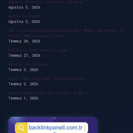
Avene C Vitamini serumu ne işe yarar ?
Ağustos 5, 2026
Aaliya ne demek ?
Ağustos 3, 2026
622 yılında peygamberimizle beraber Mekke’den Medine’ye
hicret eden arkadaşı kimdir ?
Temmuz 30, 2026
Balıkesir Spor kaçıncı ligde ?
Temmuz 27, 2026
Antalya tarım kimin ?
Temmuz 3, 2026
Yeşil renk hangi geri dönüşüm kutusu ?
Temmuz 2, 2026
Ankara Amasra kaç saat sürüyor araba ?
Temmuz 1, 2026