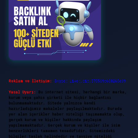
Reklam ve İletişim:
Skype: live:.cid.575569c608265c69
Yasal Uyarı:
Bu internet sitesi, herhangi bir marka,
kurum veya şahıs şirketi ile hiçbir bağlantısı
bulunmamaktadır. Sitede yalnızca kendi
hazırladığımız makaleler paylaşılmaktadır. Burada
yer alan içerikler haber niteliği taşımamakta olup,
gerçek kurum ve kişiler hakkında paylaşım
yapılmamaktadır. Gerçek kurum ve kişiler ile isim
benzerlikleri tamamen tesadüfidir. Sitemizdeki
bilgiler taslak halindedir ve tavsiye niteliği