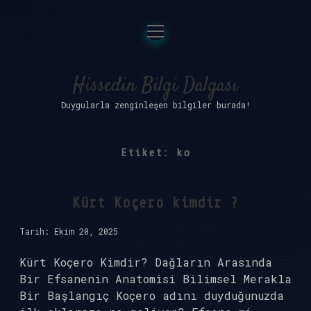
menüyü
Anasayfa
aç
Gizlilik Politikası
Hissedin Bilgi Dalgası
Duygularla zenginleşen bilgiler burada!
Yasal Uyarı
Hakkımızda
Etiket:
ko
Kürt Koçero kimdir ?
Tarih: Ekim 20, 2025
Kürt Koçero Kimdir? Dağların Arasında
Bir Efsanenin Anatomisi Bilimsel Merakla
Bir Başlangıç Koçero adını duyduğunuzda