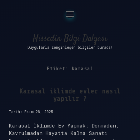
menüyü
Anasayfa
aç
Gizlilik Politikası
Hissedin Bilgi Dalgası
Duygularla zenginleşen bilgiler burada!
Yasal Uyarı
Hakkımızda
Etiket:
karasal
Karasal iklimde evler nasıl
yapılır ?
Tarih: Ekim 28, 2025
Karasal İklimde Ev Yapmak: Donmadan,
Kavrulmadan Hayatta Kalma Sanatı