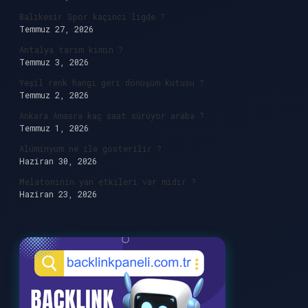
Balıkesir Spor kaçıncı ligde ?
Temmuz 27, 2026
Antalya tarım kimin ?
Temmuz 3, 2026
Yeşil renk hangi geri dönüşüm kutusu ?
Temmuz 2, 2026
Ankara Amasra kaç saat sürüyor araba ?
Temmuz 1, 2026
Alüminyum ne ile gösterilir ?
Haziran 30, 2026
Melatoninin yan etkileri var mıdır ?
Haziran 23, 2026