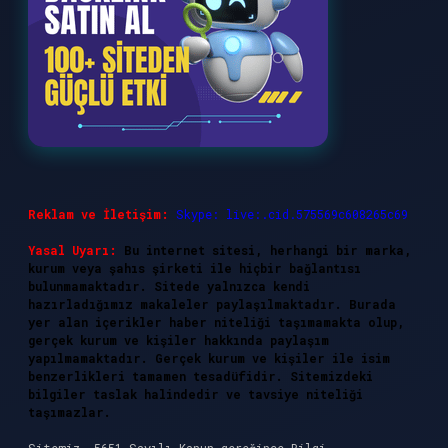
Reklam ve İletişim:
Skype: live:.cid.575569c608265c69
Yasal Uyarı:
Bu internet sitesi, herhangi bir marka,
kurum veya şahıs şirketi ile hiçbir bağlantısı
bulunmamaktadır. Sitede yalnızca kendi
hazırladığımız makaleler paylaşılmaktadır. Burada
yer alan içerikler haber niteliği taşımamakta olup,
gerçek kurum ve kişiler hakkında paylaşım
yapılmamaktadır. Gerçek kurum ve kişiler ile isim
benzerlikleri tamamen tesadüfidir. Sitemizdeki
bilgiler taslak halindedir ve tavsiye niteliği
taşımazlar.