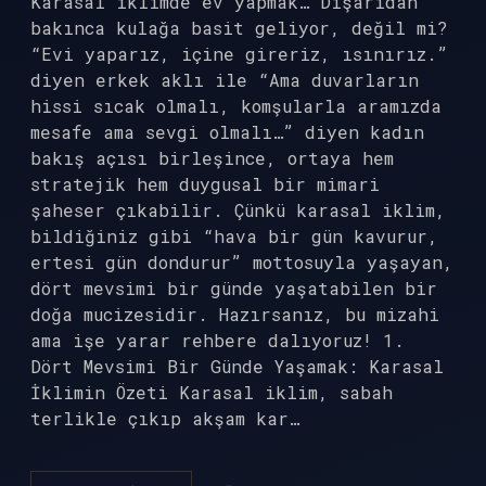
Karasal iklimde ev yapmak… Dışarıdan
bakınca kulağa basit geliyor, değil mi?
“Evi yaparız, içine gireriz, ısınırız.”
diyen erkek aklı ile “Ama duvarların
hissi sıcak olmalı, komşularla aramızda
mesafe ama sevgi olmalı…” diyen kadın
bakış açısı birleşince, ortaya hem
stratejik hem duygusal bir mimari
şaheser çıkabilir. Çünkü karasal iklim,
bildiğiniz gibi “hava bir gün kavurur,
ertesi gün dondurur” mottosuyla yaşayan,
dört mevsimi bir günde yaşatabilen bir
doğa mucizesidir. Hazırsanız, bu mizahi
ama işe yarar rehbere dalıyoruz! 1.
Dört Mevsimi Bir Günde Yaşamak: Karasal
İklimin Özeti Karasal iklim, sabah
terlikle çıkıp akşam kar…