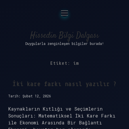
menüyü
Anasayfa
aç
Gizlilik Politikası
Hissedin Bilgi Dalgası
Duygularla zenginleşen bilgiler burada!
Yasal Uyarı
Hakkımızda
Etiket:
im
İki kare farkı nasıl yazılır ?
Tarih: Şubat 12, 2026
Kaynakların Kıtlığı ve Seçimlerin
Sonuçları: Matematiksel İki Kare Farkı
ile Ekonomi Arasında Bir Bağlantı