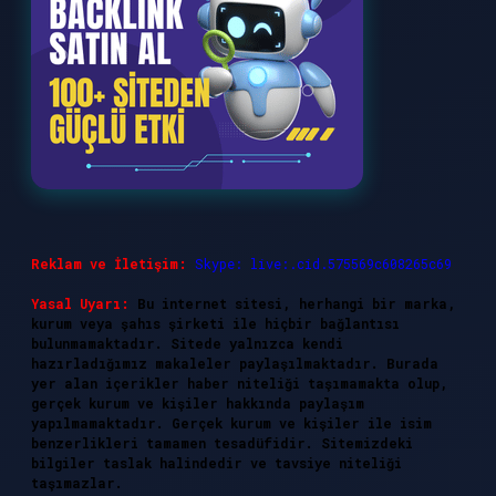
Reklam ve İletişim:
Skype: live:.cid.575569c608265c69
Yasal Uyarı:
Bu internet sitesi, herhangi bir marka,
kurum veya şahıs şirketi ile hiçbir bağlantısı
bulunmamaktadır. Sitede yalnızca kendi
hazırladığımız makaleler paylaşılmaktadır. Burada
yer alan içerikler haber niteliği taşımamakta olup,
gerçek kurum ve kişiler hakkında paylaşım
yapılmamaktadır. Gerçek kurum ve kişiler ile isim
benzerlikleri tamamen tesadüfidir. Sitemizdeki
bilgiler taslak halindedir ve tavsiye niteliği
taşımazlar.