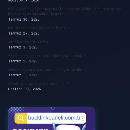
Ağustos 3, 2026
622 yılında peygamberimizle beraber Mekke’den Medine’ye
hicret eden arkadaşı kimdir ?
Temmuz 30, 2026
Balıkesir Spor kaçıncı ligde ?
Temmuz 27, 2026
Antalya tarım kimin ?
Temmuz 3, 2026
Yeşil renk hangi geri dönüşüm kutusu ?
Temmuz 2, 2026
Ankara Amasra kaç saat sürüyor araba ?
Temmuz 1, 2026
Alüminyum ne ile gösterilir ?
Haziran 30, 2026