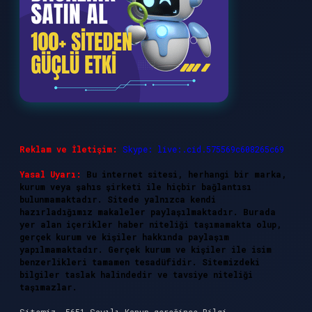
Reklam ve İletişim:
Skype: live:.cid.575569c608265c69
Yasal Uyarı:
Bu internet sitesi, herhangi bir marka,
kurum veya şahıs şirketi ile hiçbir bağlantısı
bulunmamaktadır. Sitede yalnızca kendi
hazırladığımız makaleler paylaşılmaktadır. Burada
yer alan içerikler haber niteliği taşımamakta olup,
gerçek kurum ve kişiler hakkında paylaşım
yapılmamaktadır. Gerçek kurum ve kişiler ile isim
benzerlikleri tamamen tesadüfidir. Sitemizdeki
bilgiler taslak halindedir ve tavsiye niteliği
taşımazlar.