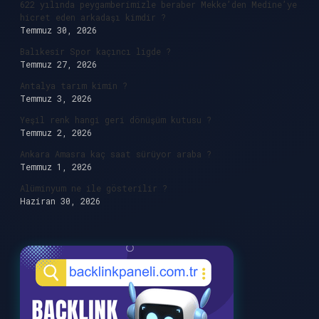
622 yılında peygamberimizle beraber Mekke’den Medine’ye
hicret eden arkadaşı kimdir ?
Temmuz 30, 2026
Balıkesir Spor kaçıncı ligde ?
Temmuz 27, 2026
Antalya tarım kimin ?
Temmuz 3, 2026
Yeşil renk hangi geri dönüşüm kutusu ?
Temmuz 2, 2026
Ankara Amasra kaç saat sürüyor araba ?
Temmuz 1, 2026
Alüminyum ne ile gösterilir ?
Haziran 30, 2026