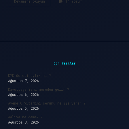
Kart
Devamını okuyun
14 Yorum
hamili
kısmına
ne
yazılır
?
Sidebar
Son Yazılar
KYK ücreti aylık mı ?
Ağustos 7, 2026
Davutpaşa ismi nereden gelir ?
Ağustos 6, 2026
Avene C Vitamini serumu ne işe yarar ?
Ağustos 5, 2026
Aaliya ne demek ?
Ağustos 3, 2026