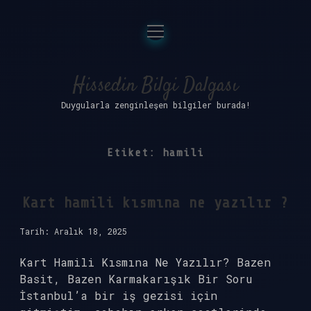
menüyü
Anasayfa
aç
Gizlilik Politikası
Hissedin Bilgi Dalgası
Duygularla zenginleşen bilgiler burada!
Yasal Uyarı
Hakkımızda
Etiket:
hamili
Kart hamili kısmına ne yazılır ?
Tarih: Aralık 18, 2025
Kart Hamili Kısmına Ne Yazılır? Bazen
Basit, Bazen Karmakarışık Bir Soru
İstanbul’a bir iş gezisi için