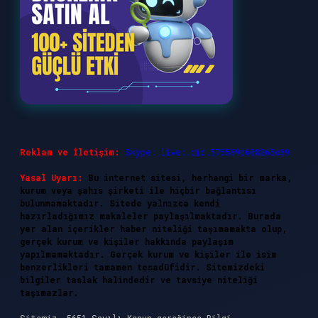
Reklam ve İletişim:
Skype: live:.cid.575569c608265c69
Yasal Uyarı:
Bu internet sitesi, herhangi bir marka,
kurum veya şahıs şirketi ile hiçbir bağlantısı
bulunmamaktadır. Sitede yalnızca kendi
hazırladığımız makaleler paylaşılmaktadır. Burada
yer alan içerikler haber niteliği taşımamakta olup,
gerçek kurum ve kişiler hakkında paylaşım
yapılmamaktadır. Gerçek kurum ve kişiler ile isim
benzerlikleri tamamen tesadüfidir. Sitemizdeki
bilgiler taslak halindedir ve tavsiye niteliği
taşımazlar.