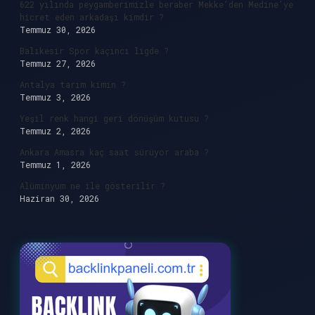
622 yılında peygamberimizle beraber Mekke’den Medine’ye
hicret eden arkadaşı kimdir ?
Temmuz 30, 2026
Balıkesir Spor kaçıncı ligde ?
Temmuz 27, 2026
Antalya tarım kimin ?
Temmuz 3, 2026
Yeşil renk hangi geri dönüşüm kutusu ?
Temmuz 2, 2026
Ankara Amasra kaç saat sürüyor araba ?
Temmuz 1, 2026
Alüminyum ne ile gösterilir ?
Haziran 30, 2026