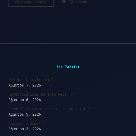
Haceli
Devamını okuyun
12 Yorum
ne
anlama
gelir
?
Sidebar
Son Yazılar
KYK ücreti aylık mı ?
Ağustos 7, 2026
Davutpaşa ismi nereden gelir ?
Ağustos 6, 2026
Avene C Vitamini serumu ne işe yarar ?
Ağustos 5, 2026
Aaliya ne demek ?
Ağustos 3, 2026