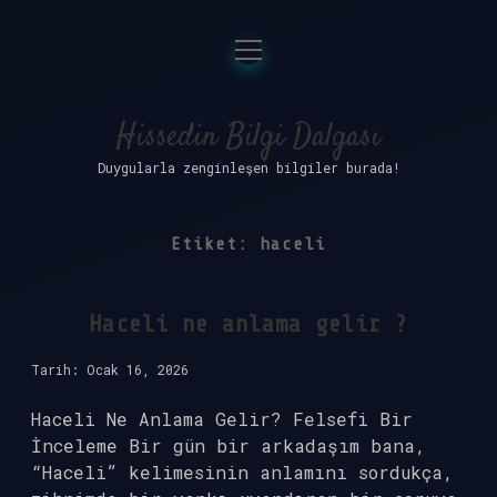
menüyü
Anasayfa
aç
Gizlilik Politikası
Hissedin Bilgi Dalgası
Duygularla zenginleşen bilgiler burada!
Yasal Uyarı
Hakkımızda
Etiket:
haceli
Haceli ne anlama gelir ?
Tarih: Ocak 16, 2026
Haceli Ne Anlama Gelir? Felsefi Bir
İnceleme Bir gün bir arkadaşım bana,
“Haceli” kelimesinin anlamını sordukça,