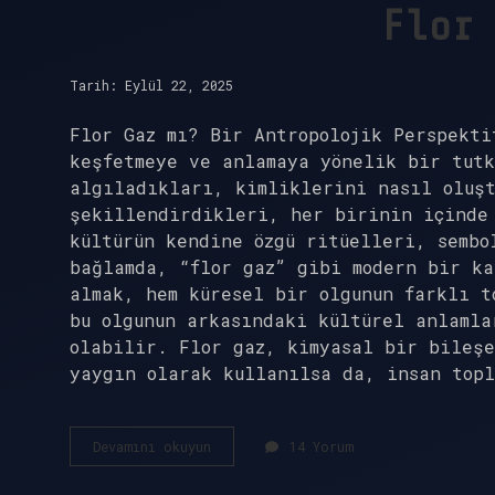
Flor
Tarih: Eylül 22, 2025
Flor Gaz mı? Bir Antropolojik Perspekti
keşfetmeye ve anlamaya yönelik bir tutk
algıladıkları, kimliklerini nasıl oluşt
şekillendirdikleri, her birinin içinde
kültürün kendine özgü ritüelleri, sembo
bağlamda, “flor gaz” gibi modern bir ka
almak, hem küresel bir olgunun farklı t
bu olgunun arkasındaki kültürel anlamla
olabilir. Flor gaz, kimyasal bir bileş
yaygın olarak kullanılsa da, insan topl
Flor
Devamını okuyun
14 Yorum
gaz
mı