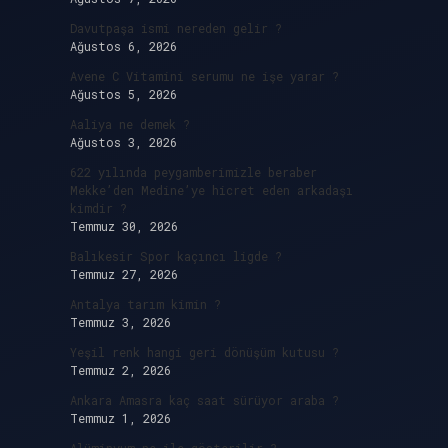
Davutpaşa ismi nereden gelir ?
Ağustos 6, 2026
Avene C Vitamini serumu ne işe yarar ?
Ağustos 5, 2026
i
Aaliya ne demek ?
Ağustos 3, 2026
622 yılında peygamberimizle beraber
Mekke’den Medine’ye hicret eden arkadaşı
kimdir ?
Temmuz 30, 2026
Balıkesir Spor kaçıncı ligde ?
Temmuz 27, 2026
Antalya tarım kimin ?
Temmuz 3, 2026
Yeşil renk hangi geri dönüşüm kutusu ?
Temmuz 2, 2026
Ankara Amasra kaç saat sürüyor araba ?
Temmuz 1, 2026