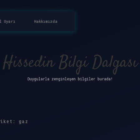
l Uyarı
Hakkımızda
Hissedin Bilgi Dalgası
Duygularla zenginleşen bilgiler burada!
tiket:
gaz