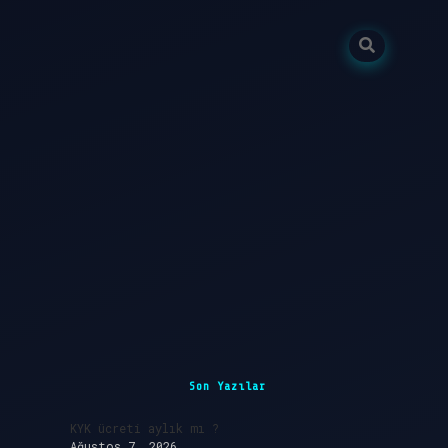
Sidebar
Son Yazılar
KYK ücreti aylık mı ?
Ağustos 7, 2026